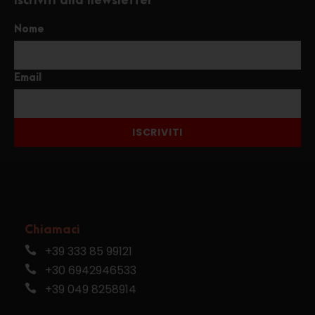
Iscriviti alla newsletter
Nome
Email
ISCRIVITI
Chiamaci
+39 333 85 99121
+30 6942946533
+39 049 8258914