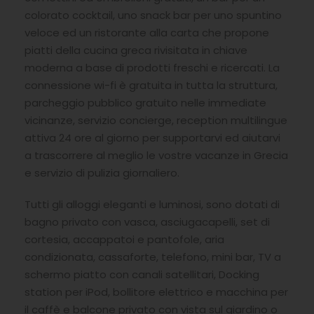
colorato cocktail, uno snack bar per uno spuntino
veloce ed un ristorante alla carta che propone
piatti della cucina greca rivisitata in chiave
moderna a base di prodotti freschi e ricercati. La
connessione wi-fi è gratuita in tutta la struttura,
parcheggio pubblico gratuito nelle immediate
vicinanze, servizio concierge, reception multilingue
attiva 24 ore al giorno per supportarvi ed aiutarvi
a trascorrere al meglio le vostre vacanze in Grecia
e servizio di pulizia giornaliero.
Tutti gli alloggi eleganti e luminosi, sono dotati di
bagno privato con vasca, asciugacapelli, set di
cortesia, accappatoi e pantofole, aria
condizionata, cassaforte, telefono, mini bar, TV a
schermo piatto con canali satellitari, Docking
station per iPod, bollitore elettrico e macchina per
il caffè e balcone privato con vista sul giardino o