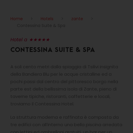
Home
>
Hotels
>
zante
>
Contessina Suite & Spa
Hotel a ★★★★★
CONTESSINA SUITE & SPA
A soli cento metri dalla spiaggia di Tsilivi insignita
della Bandiera Blu per le acque cristalline ed a
pochi passi dal centro del pittoresco borgo nella
parte est della bellissima isola di Zante, pieno di
taverne tipiche, ristoranti, caffetterie e locali,
troviamo il Contessina Hotel.
La struttura moderna e raffinata è composta da
tre edifici con all’interno una bella piscina arredata
con lettini ed ombrelloni gratuiti, un bar per un