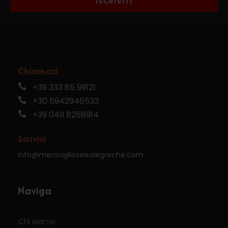
ISCRIVITI
Chiamaci
+39 333 85 99121
+30 6942946533
+39 049 8258914
Scrivici
info@meraviglioseisolegreche.com
Naviga
Chi siamo