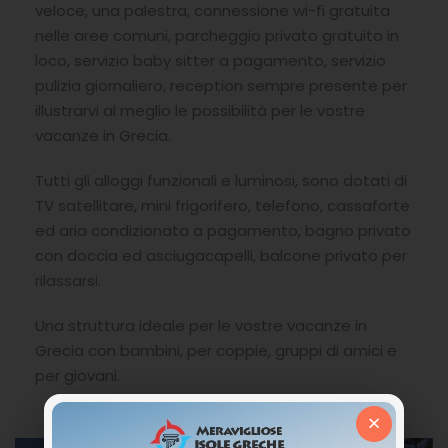
veloce, una palestra, connessione wi-fi gratuita
nelle aree comuni, parcheggio privato gratuito in
loco, servizio baby sitter a pagamento, servizio
pulizia giornaliero, reception sempre presente per
illustrarvi al meglio le possibilità per le vostre
vacanze in Grecia.
Tutti gli alloggi funzionali e luminosi, sono dotati di
TV satellitare, mini frigorifero, telefono, cassaforte
ed aria condizionata a pagamento, bagno privato
con doccia ed asciugacapelli, balcone privato per
rilassarsi.
Una struttura ideale per le vostre vacanze in
Grecia con bambini, per coppie, gruppi di amici e
per giovani.
×