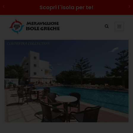
Scopri l`isola per te!