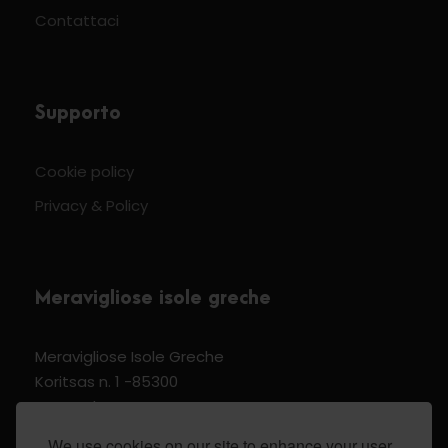
Contattaci
Supporto
Cookie policy
Privacy & Policy
Meravigliose isole greche
Meravigliose Isole Greche
Koritsas n. 1 -85300
Kos Dodecannese Greece
Vat Number EL 159399905
We use cookies on our site to enhance your user