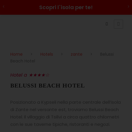
Scopri l`isola per te!
Home
>
Hotels
>
zante
>
Belussi
Beach Hotel
Hotel a ★★★★☆
BELUSSI BEACH HOTEL
Posizionato a Kypseli nella parte centrale dell’isola
di Zante nel versante est, troviamo Belussi Beach
Hotel. Il villaggio di Tsilivi a circa quattro chilometri
con le sue taverne tipiche, ristoranti e negozi.