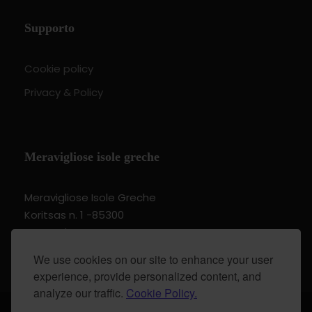
Supporto
Cookie policy
Privacy & Policy
Meravigliose isole greche
Meravigliose Isole Greche
Koritsas n. 1 -85300
Kos Dodecannese Greece
Vat Number EL 159399905
We use cookies on our site to enhance your user
experience, provide personalized content, and
analyze our traffic.
Cookie Policy.