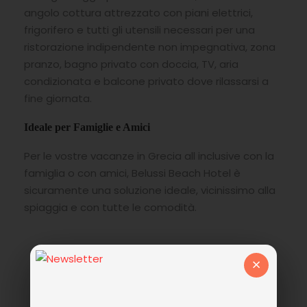
angolo cottura attrezzato con piani elettrici,
frigorifero e tutti gli utensili necessari per una
ristorazione indipendente non impegnativa, zona
pranzo, bagno privato con doccia, TV, aria
condizionata e balcone privato dove rilassarsi a
fine giornata.
Ideale per Famiglie e Amici
Per le vostre vacanze in Grecia all inclusive con la
famiglia o con amici, Belussi Beach Hotel è
sicuramente una soluzione ideale, vicinissimo alla
spiaggia e con tutte le comodità.
×