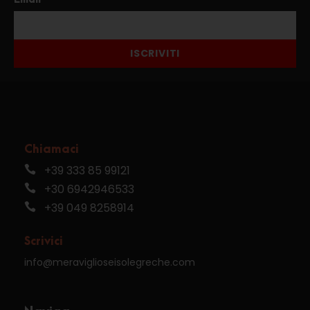
ISCRIVITI
Chiamaci
+39 333 85 99121
+30 6942946533
+39 049 8258914
Scrivici
info@meraviglioseisolegreche.com