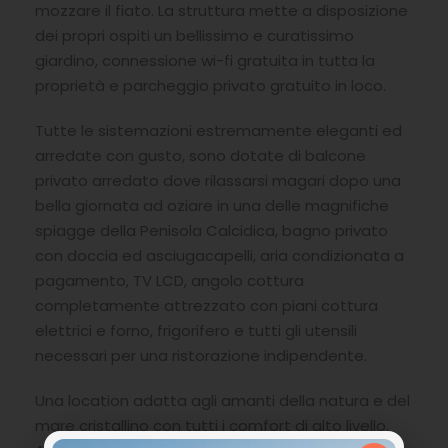
mozzare il fiato. La struttura mette a disposizione
dei propri ospiti un bellissimo e curatissimo
giardino, connessione wi-fi gratuita in tutta la
proprietà e parcheggio privato gratuito in loco.
Tutte le sistemazioni estremamente eleganti ed
arredate con gusto, sono dotate di balcone
privato arredato dove rilassarsi magari dopo una
bella giornata ad oziare in una delle magnifiche
spiagge della Penisola Calcidica, bagno privato
con doccia ed asciugacapelli, aria condizionata a
pagamento, TV LCD, angolo cottura
completamente attrezzato con piani cottura
elettrici e forno, frigorifero e tutti gli utensili
necessari per una ristorazione indipendente.
Una location adatta agli amanti della natura e del
mare cristallino con tutti i comfort di alto livello.