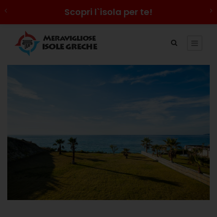
Scopri l`isola per te!