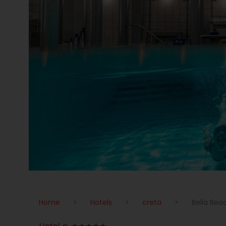
Home
>
Hotels
>
creta
>
Bella Bea