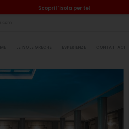
Scopri l`isola per te!
he.com
ME
LE ISOLE GRECHE
ESPERIENZE
CONTATTACI