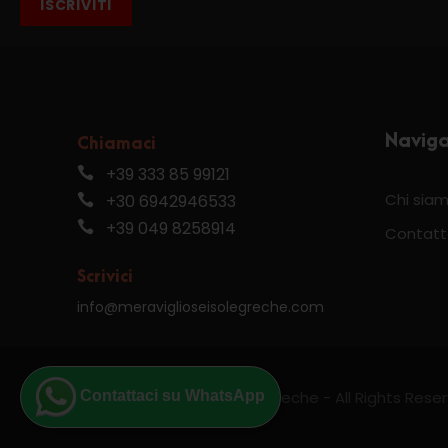
ISCRIVITI
Navig
Chiamaci
+39 333 85 99121
Chi sia
+30 6942946533
+39 049 8258914
Contatt
Scrivici
info@meraviglioseisolegreche.com
Contattaci su WhatsApp
© 2024 Meravigliose isole greche - All Rights Rese