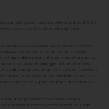
issaras nella parte nord della bellissima Isola di Creta
 Hersonissos ricca di locali, taverne tipiche e
ei propri ospiti due piscine con lettini ed ombrelloni
a classica cucina mediterranea, tre bar, uno sulla
 una fresca bibita od un caffè, uno snack bar per uno
ina coperta, vasca idromassaggio ed hammam dove
minigolf e campo da basket, mini club per i più piccoli
on attiva 24 ore al giorno per consigliarvi durante le
ta nelle aree comuni, parcheggio privato gratuito in
no dotati di bagno privato con doccia o vasca,
, TV satellitare a schermo piatto, lettore DVD, mini