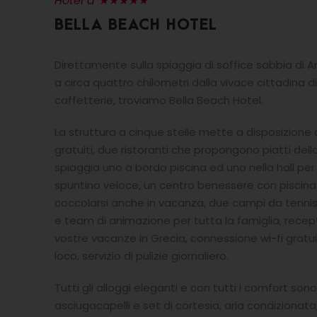
Hotel a ★★★★★
BELLA BEACH HOTEL
Direttamente sulla spiaggia di soffice sabbia di An
a circa quattro chilometri dalla vivace cittadina di
caffetterie, troviamo Bella Beach Hotel.
La struttura a cinque stelle mette a disposizione d
gratuiti, due ristoranti che propongono piatti dell
spiaggia uno a bordo piscina ed uno nella hall per
spuntino veloce, un centro benessere con pisc
coccolarsi anche in vacanza, due campi da tennis, 
e team di animazione per tutta la famiglia, recepti
vostre vacanze in Grecia, connessione wi-fi gratui
loco, servizio di pulizie giornaliero.
Tutti gli alloggi eleganti e con tutti i comfort so
asciugacapelli e set di cortesia, aria condizionata