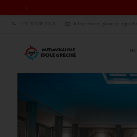
+39 333 85 99121
info@meraviglioseisolegrec
HO