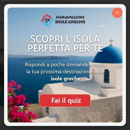
telefono e balcone privato ideale per rilassarsi dopo
×
uppi di amici o coppie per una vacanza all’insegna del