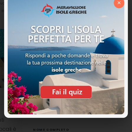
×
 riva al mare, avrete modo di ordinare una bevanda
e il Tropical.
ti
ocali è
NOME COMPLETO