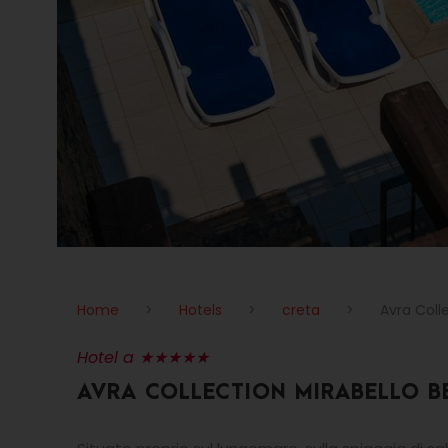
Home
>
Hotels
>
creta
>
Avra Coll
Hotel a ★★★★★
AVRA COLLECTION MIRABELLO B