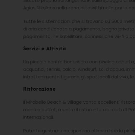
Situato proprio sul lungomare, sulla spiaggia di sa
Agios Nikolaos nella zona di Lassithi nella parte nor
Tutte le sistemazioni che si trovano su 5000 metri 
di aria condizionata a pagamento, bagno privato 
pagamento, TV satellitare, connessione wi-fi a 
Servizi e Attività
Un piccolo centro benessere con piscina coperta, 
acquatici, tennis, calcio, windsurf, sci d’acqua, imme
intrattenimento figurano gli spettacoli dal vivo, le
Ristorazione
Il Mirabello Beach & Village vanta eccellenti ristora
menù a buffet, mentre il ristorante alla carta Il Pa
internazionali.
Potrete gustare uno spuntino al bar a bordo piscina