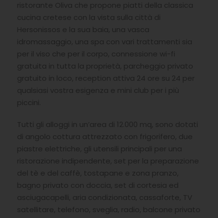
ristorante Oliva che propone piatti della classica
cucina cretese con la vista sulla città di
Hersonissos e la sua baia, una vasca
idromassaggio, una spa con vari trattamenti sia
per il viso che per il corpo, connessione wi-fi
gratuita in tutta la proprietà, parcheggio privato
gratuito in loco, reception attiva 24 ore su 24 per
qualsiasi vostra esigenza e mini club per i più
piccini.
Tutti gli alloggi in un’area di 12.000 mq, sono dotati
di angolo cottura attrezzato con frigorifero, due
piastre elettriche, gli utensili principali per una
ristorazione indipendente, set per la preparazione
del tè e del caffè, tostapane e zona pranzo,
bagno privato con doccia, set di cortesia ed
asciugacapelli, aria condizionata, cassaforte, TV
satellitare, telefono, sveglia, radio, balcone privato