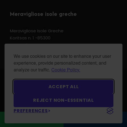
Meravigliose isole greche
Meravigliose Isole Greche
Koritsas n. 1 -85300
Kos Dodecannese Greece
Vat Number EL 159399905
We use cookies on our site to enhance your user
experience, provide personalized content, and
analyze our traffic.
Cookie Policy.
© 2024 Meravigliose isole greche - All Rights
ACCEPT ALL
Reserved.
REJECT NON-ESSENTIAL
PREFERENCES
WhatsApp
CONTATTACI