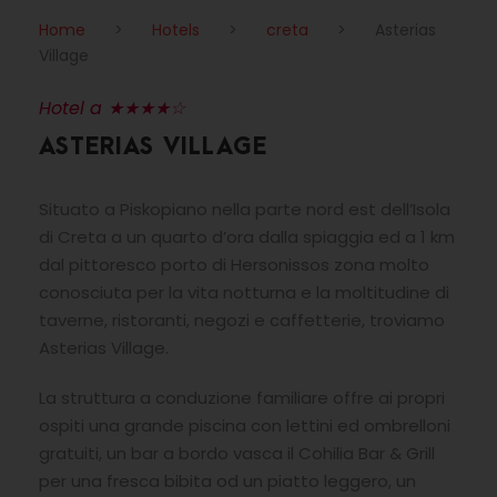
Home
>
Hotels
>
creta
>
Asterias
Village
Hotel a ★★★★☆
ASTERIAS VILLAGE
Situato a Piskopiano nella parte nord est dell’Isola
di Creta a un quarto d’ora dalla spiaggia ed a 1 km
dal pittoresco porto di Hersonissos zona molto
conosciuta per la vita notturna e la moltitudine di
taverne, ristoranti, negozi e caffetterie, troviamo
Asterias Village.
La struttura a conduzione familiare offre ai propri
ospiti una grande piscina con lettini ed ombrelloni
gratuiti, un bar a bordo vasca il Cohilia Bar & Grill
per una fresca bibita od un piatto leggero, un