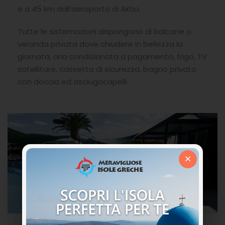
e a 45 km dall’aeroporto di Aktio.
Tutte le sistemazioni dispongono di balcone o
veranda privata dove chiudere in bellezza la
giornata, aria condizionata a pagamento, frigo, TV
satellitare, cassetta di sicurezza, bagno privato
con doccia ed asciugacapelli.
×