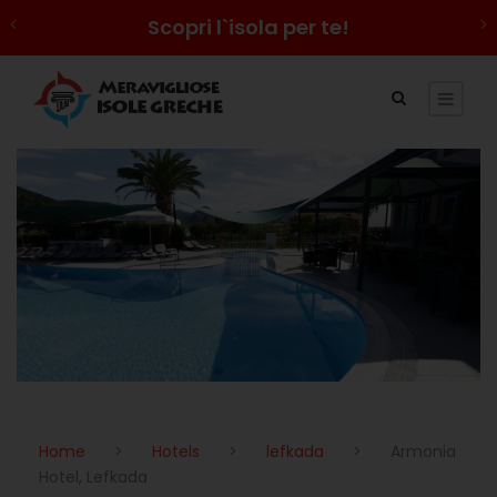
Scopri l`isola per te!
Home
>
Hotels
>
lefkada
>
Armonia
Hotel, Lefkada