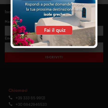
Iscriviti alla newsletter
Nome
Email
ISCRIVITI
Chiamaci
+39 333 85 99121
+30 6942946533