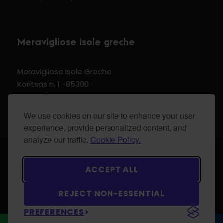
Meravigliose isole greche
Meravigliose Isole Greche
Koritsas n. 1 -85300
Kos Dodecannese Greece
Vat Number EL 159399905
We use cookies on our site to enhance your user
experience, provide personalized content, and
analyze our traffic.
Cookie Policy.
© 2024 Meravigliose isole greche - All Rights
ACCEPT ALL
Reserved.
REJECT NON-ESSENTIAL
PREFERENCES