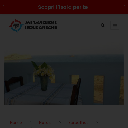
Scopri l`isola per te!
Home
>
Hotels
>
karpathos
>