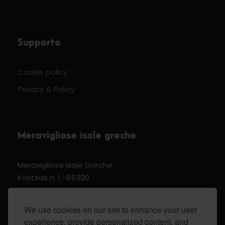
Supporto
Cookie policy
Privacy & Policy
Meravigliose isole greche
Meravigliose Isole Greche
Koritsas n. 1 -85300
Kos Dodecannese Greece
Vat Number EL 159399905
We use cookies on our site to enhance your user
experience, provide personalized content, and