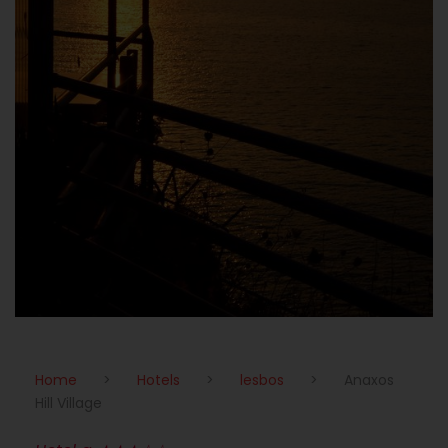
Home
>
Hotels
>
lesbos
>
Anaxos
Hill Village