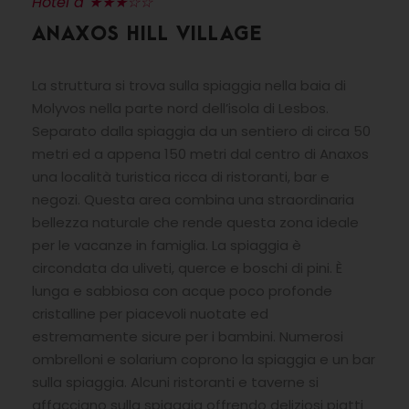
Hotel a ★★★☆☆
ANAXOS HILL VILLAGE
La struttura si trova sulla spiaggia nella baia di
Molyvos nella parte nord dell’isola di Lesbos.
Separato dalla spiaggia da un sentiero di circa 50
metri ed a appena 150 metri dal centro di Anaxos
una località turistica ricca di ristoranti, bar e
negozi. Questa area combina una straordinaria
bellezza naturale che rende questa zona ideale
per le vacanze in famiglia. La spiaggia è
circondata da uliveti, querce e boschi di pini. È
lunga e sabbiosa con acque poco profonde
cristalline per piacevoli nuotate ed
estremamente sicure per i bambini. Numerosi
ombrelloni e solarium coprono la spiaggia e un bar
sulla spiaggia. Alcuni ristoranti e taverne si
affacciano sulla spiaggia offrendo deliziosi piatti