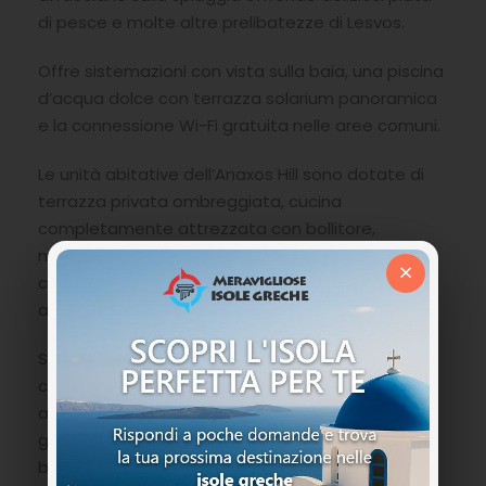
di pesce e molte altre prelibatezze di Lesvos.
Offre sistemazioni con vista sulla baia, una piscina
d’acqua dolce con terrazza solarium panoramica
e la connessione Wi-Fi gratuita nelle aree comuni.
Le unità abitative dell’Anaxos Hill sono dotate di
terrazza privata ombreggiata, cucina
completamente attrezzata con bollitore,
macchinetta del caffè e frigorifero, aria
×
condizionata a pagamento, cassaforte, TV ed
asciugacapelli con bagno privato.
Sulla terrazza con vista mare potrete gustare la
colazione continentale, mentre la colazione
all’inglese viene servita su richiesta. Durante la
giornata il bar a bordo piscina propone snack e
bevande. La struttura ospita anche i campi da