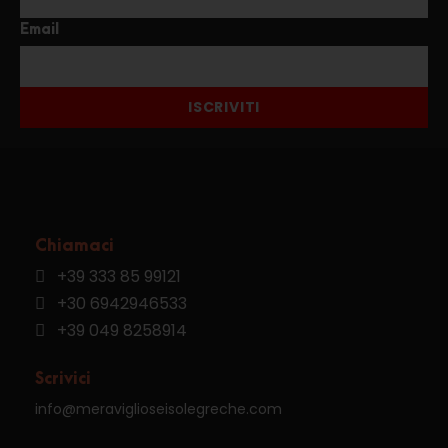
Email
ISCRIVITI
Chiamaci
+39 333 85 99121
+30 6942946533
+39 049 8258914
Scrivici
info@meraviglioseisolegreche.com