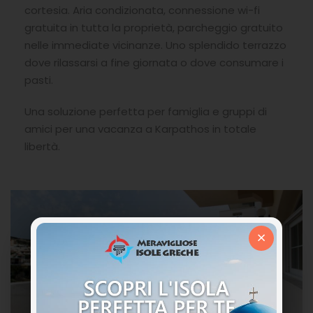
cortesia. Aria condizionata, connessione wi-fi
gratuita in tutta la proprietà, parcheggio gratuito
nelle immediate vicinanze. Uno splendido terrazzo
dove rilassarsi a fine giornata o dove consumare i
pasti.
Una soluzione perfetta per famiglia e gruppi di
amici per una vacanza a Karpathos in totale
libertà.
×