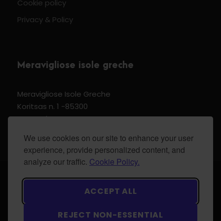
Cookie policy
Privacy & Policy
Meravigliose isole greche
Meravigliose Isole Greche
Koritsas n. 1 -85300
Kos Dodecannese Greece
Vat Number EL 159399905
We use cookies on our site to enhance your user
experience, provide personalized content, and
analyze our traffic.
Cookie Policy.
© 2024 Meravigliose isole greche - All Rights
ACCEPT ALL
Reserved.
REJECT NON-ESSENTIAL