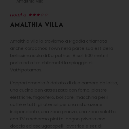
Amalthia Villa
Hotel a ★★★☆☆
AMALTHIA VILLA
Amalthia villa la troviamo a Pigadia chiamata
anche Karpathos Town nella parte sud est della
bellissima isola di Karpathos. A soli 500 metri il
porto ed a tre chilometri la spiaggia di
Vathipotamos.
L’appartamento è dotato di due camere da letto,
una cucina ben attrezzata con forno, piastre
elettriche, frigorifero, bollitore, macchina per il
caffè e tutti gli utensili per una ristorazione
indipendente, una zona pranzo, una zona salotto
con TV a schermo piatto, bagno privato con
doccia ed asciugacapelli, lavatrice e set di