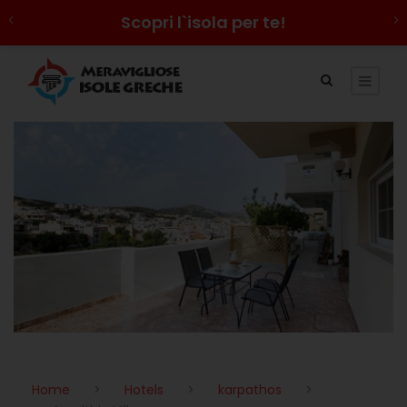
Scopri l`isola per te!
Home
>
Hotels
>
karpathos
>