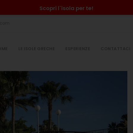
Scopri l`isola per te!
e.com
OME
LE ISOLE GRECHE
ESPERIENZE
CONTATTACI