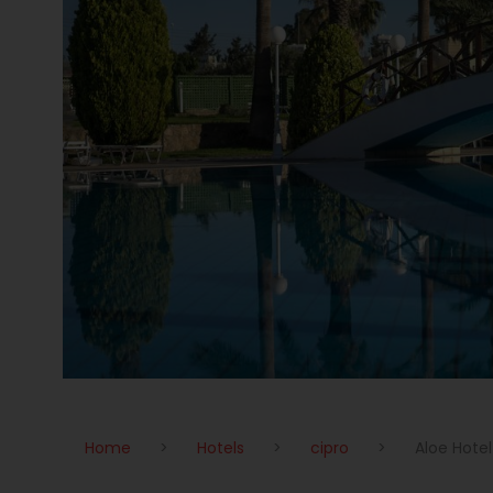
Home
>
Hotels
>
cipro
>
Aloe Hotel