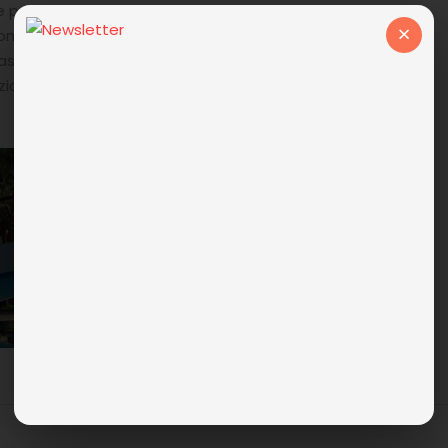
ivato e vista sui giardini dell’hotel e sulla piscina o
×
ne sono disponibili su richiesta, TV satellitare, aria
sciugacapelli, angolo cottura con piastre elettriche,
torazione indipendente, angolo pranzo.