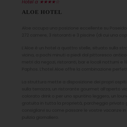
Hotel a ★★★★☆
ALOE HOTEL
Aloe occupa una posizione eccellente su Poseid
272 camere, 3 ristoranti e 3 piscine (di cui una co
L’Aloe è un hotel a quattro stelle, situato sulla st
vicina, a pochi minuti a piedi dal pittoresco anti
metri da negozi, ristoranti, bar e locali notturni e 
Paphos. L’hotel Aloe offre la combinazione perfett
La struttura mette a disposizione dei propri ospiti
sulla terrazza, un ristorante gourmet all’aperto vi
colorato drink o per uno spuntino leggero, un lou
gratuita in tutta la proprietà, parcheggio privato g
consigliarvi su come passare le vostre vacanze in Gr
pulizia giornaliero.