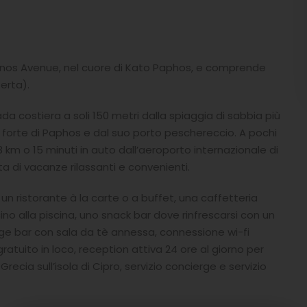
onos Avenue, nel cuore di Kato Paphos, e comprende
perta).
rada costiera a soli 150 metri dalla spiaggia di sabbia più
co forte di Paphos e dal suo porto peschereccio. A pochi
18 km o 15 minuti in auto dall’aeroporto internazionale di
a di vacanze rilassanti e convenienti.
 un ristorante à la carte o a buffet, una caffetteria
cino alla piscina, uno snack bar dove rinfrescarsi con un
nge bar con sala da tè annessa, connessione wi-fi
ratuito in loco, reception attiva 24 ore al giorno per
ecia sull’isola di Cipro, servizio concierge e servizio