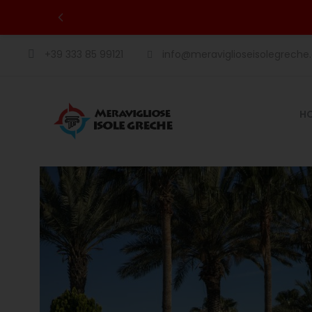
+39 333 85 99121
info@meraviglioseisolegrech
H