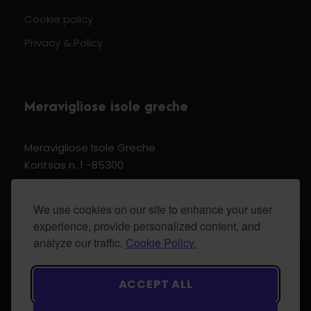
Cookie policy
Privacy & Policy
Meravigliose isole greche
Meravigliose Isole Greche
Koritsas n. 1 -85300
Kos Dodecannese Greece
Vat Number EL 159399905
We use cookies on our site to enhance your user
experience, provide personalized content, and
analyze our traffic.
Cookie Policy.
© 2024 Meravigliose isole greche - All Rights
ACCEPT ALL
Reserved.