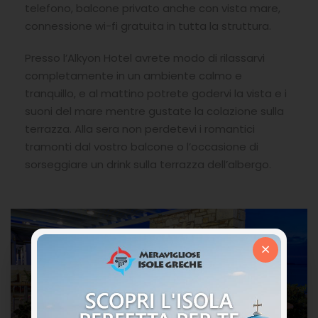
telefono, balcone privato anche con vista mare,
connessione wi-fi gratuita in tutta la struttura.
Presso l’Alkyon Hotel avrete modo di rilassarvi
completamente in un ambiente calmo e
tranquillo, e al mattino potrete godervi la vista e i
suoni del mare mentre gustate la colazione sulla
terrazza. Alla sera non perdetevi i romantici
tramonti dal vostro balcone o l’occasione di
sorseggiare un drink sulla terrazza dell’albergo.
×