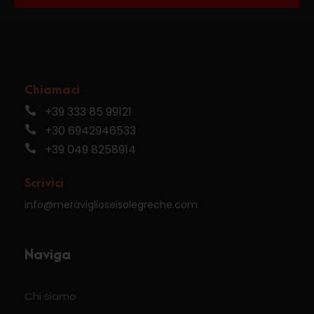
Chiamaci
+39 333 85 99121
+30 6942946533
+39 049 8258914
Scrivici
info@meraviglioseisolegreche.com
Naviga
Chi siamo