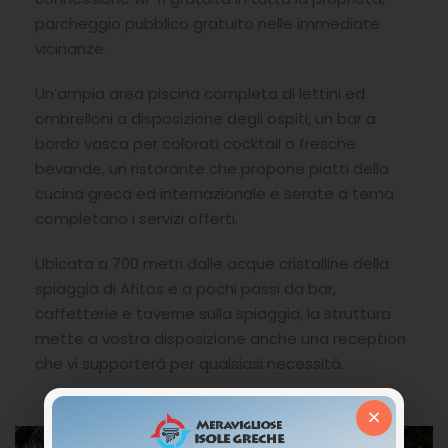
parcheggio pubblico gratuito nelle immediate
vicinanze.
Un’ampia area piscina completa di lettini ed
ombrelloni a disposizione degli ospiti, un bar a
bordo vasca per colorati cocktail o fresche
bevande, un ristorante che propone piatti della
cucina greca ed internazionale e serate a tema
completano i servizi offerti.
Ubicata a 700 metri dalle acque cristalline della
spiaggia di Afitos e a pochi passi da bar,
caffetterie e taverne sulla spiaggia, la struttura
mette a vostra disposizione anche una reception
che vi supporterà per qualsiasi necessità.
×