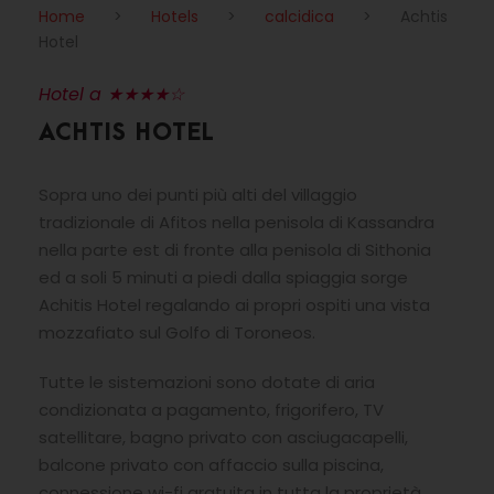
Home
>
Hotels
>
calcidica
>
Achtis
Hotel
Hotel a ★★★★☆
ACHTIS HOTEL
Sopra uno dei punti più alti del villaggio
tradizionale di Afitos nella penisola di Kassandra
nella parte est di fronte alla penisola di Sithonia
ed a soli 5 minuti a piedi dalla spiaggia sorge
Achitis Hotel regalando ai propri ospiti una vista
mozzafiato sul Golfo di Toroneos.
Tutte le sistemazioni sono dotate di aria
condizionata a pagamento, frigorifero, TV
satellitare, bagno privato con asciugacapelli,
balcone privato con affaccio sulla piscina,
connessione wi-fi gratuita in tutta la proprietà,