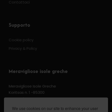
Contattaci
Supporto
Cookie policy
Privacy & Policy
Meravigliose isole greche
Meravigliose Isole Greche
Koritsas n. 1 -85300
Kos Dodecannese Greece
Vat Number EL 159399905
We use cookies on our site to enhance your user