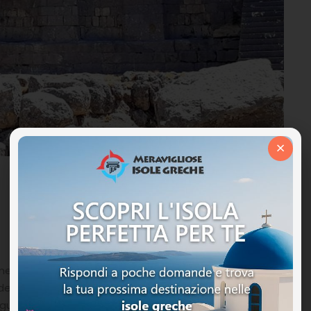
×
avigliosa sul serio.....incantevole....mare cristallino,
del viaggio mi sono fatta consigliare da Juna e già
eguito in tutto e per tutto...persona stupenda,