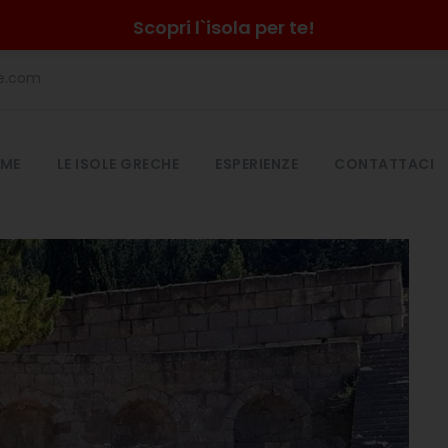
Scopri l`isola per te!
he.com
ME
LE ISOLE GRECHE
ESPERIENZE
CONTATTACI