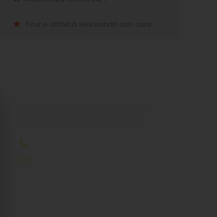
Tour e attività selezionati con cura
Hai qualche domanda?
Non esitate a chiamarci. Siamo un team
esperto e siamo felici di parlare con te.
+39 333 85 99121
info@meraviglioseisolegreche.com