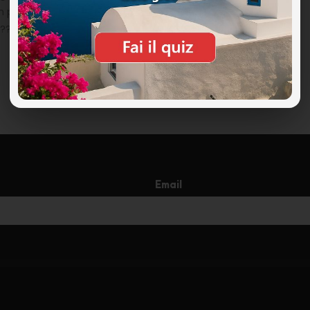
n problema con un documento e , addirittura, me l'ha
e?? ormai per me è il punto di riferimento per le
Email