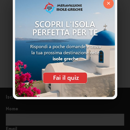
×
Hai qualche domanda?
Non esitate a chiamarci. Siamo un team
esperto e siamo felici di parlare con te.
+39 333 85 99121
info@meraviglioseisolegreche.com
Iscriviti alla newsletter
Nome
Email