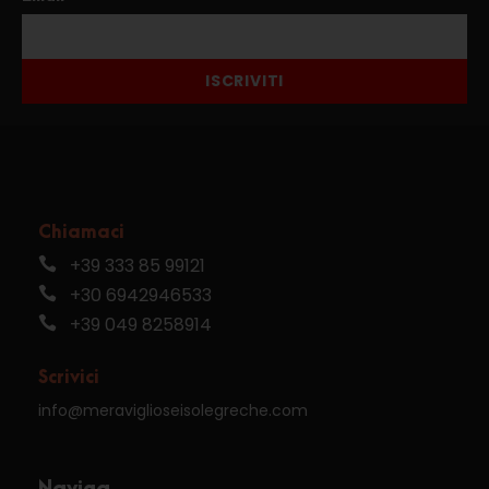
ISCRIVITI
Chiamaci
+39 333 85 99121
+30 6942946533
+39 049 8258914
Scrivici
info@meraviglioseisolegreche.com