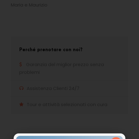
Maria e Maurizio
Perché prenotare con noi?
Garanzia del miglior prezzo senza
problemi
Assistenza Clienti 24/7
Tour e attività selezionati con cura