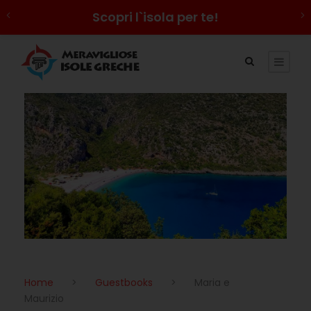
Scopri l`isola per te!
Home
>
Guestbooks
>
Maria e
Maurizio