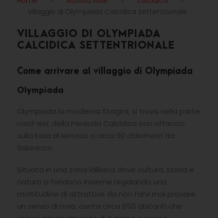
Home
>
Attività Isole
>
calcidica
>
Villaggio di Olympiada Calcidica Settentrionale
VILLAGGIO DI OLYMPIADA
CALCIDICA SETTENTRIONALE
Come arrivare al villaggio di Olympiada
Olympiada
Olympiada la moderna Stagira, si trova nella parte
nord-est della Penisola Calcidica con affaccio
sulla baia di Ierissos a circa 90 chilometri da
Salonicco.
Situata in una zona idilliaca dove cultura, storia e
natura si fondono insieme regalando una
moltitudine di attrattive da non farvi mai provare
un senso di noia, conta circa 650 abitanti che