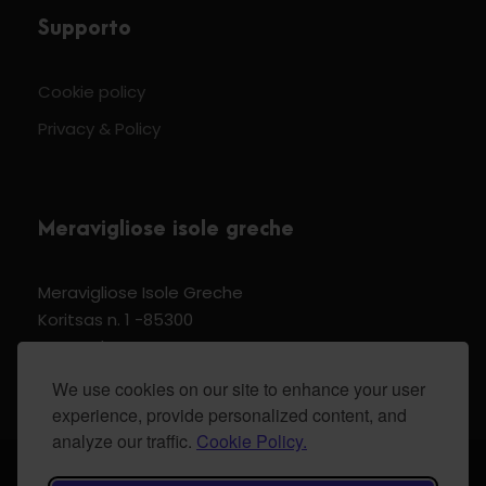
Supporto
Cookie policy
Privacy & Policy
Meravigliose isole greche
Meravigliose Isole Greche
Koritsas n. 1 -85300
Kos Dodecannese Greece
Vat Number EL 159399905
We use cookies on our site to enhance your user
experience, provide personalized content, and
analyze our traffic.
Cookie Policy.