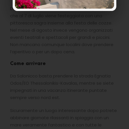
Da visitare anche la Chiesa centrale Agia Kyriaki
che al 7 di luglio viene festeggiata con una
pittoresca sagra insieme alla festa delle cozze.
Nel mese di agosto invece vengono organizzati
eventi teatrali e spettacoli per grandi e piccini.
Non mancano comunque localini dove prendere
l’aperitivo o per un dopo cena.
Come arrivare
Da Salonicco basta prendere la strada Egnatia
Odos/EO Thessalonikis-Kavalas, mentre se siete
impegnati in una vacanza itinerante puntate
sempre verso nord est.
Sicuramente un luogo interessante dopo potrete
abbinare giornate rilassanti in spiaggia con un
mare veramente fantastico e con tutte le