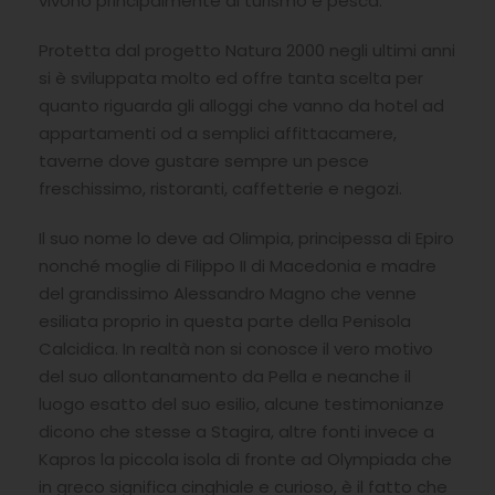
vivono principalmente di turismo e pesca.
Protetta dal progetto Natura 2000 negli ultimi anni
si è sviluppata molto ed offre tanta scelta per
quanto riguarda gli alloggi che vanno da hotel ad
appartamenti od a semplici affittacamere,
taverne dove gustare sempre un pesce
freschissimo, ristoranti, caffetterie e negozi.
Il suo nome lo deve ad Olimpia, principessa di Epiro
nonché moglie di Filippo II di Macedonia e madre
del grandissimo Alessandro Magno che venne
esiliata proprio in questa parte della Penisola
Calcidica. In realtà non si conosce il vero motivo
del suo allontanamento da Pella e neanche il
luogo esatto del suo esilio, alcune testimonianze
dicono che stesse a Stagira, altre fonti invece a
Kapros la piccola isola di fronte ad Olympiada che
in greco significa cinghiale e curioso, è il fatto che