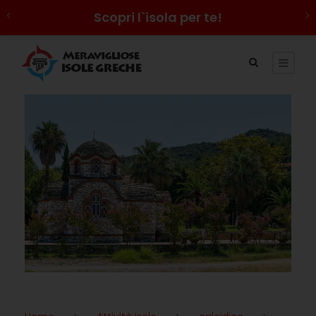
Scopri l`isola per te!