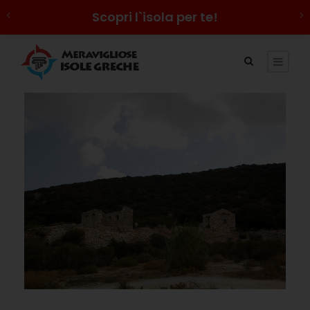
Scopri l`isola per te!