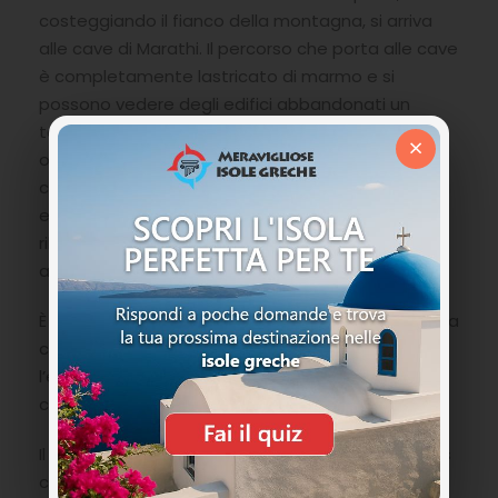
costeggiando il fianco della montagna, si arriva
alle cave di Marathi. Il percorso che porta alle cave
è completamente lastricato di marmo e si
possono vedere degli edifici abbandonati un
tempo della società mineraria francese che
×
operava sull’isola. Proseguendo a circa
centocinquanta metri sulla sinistra le cave. Una di
esse risale al III secolo a.C ed è impreziosita da
rilievi rappresentanti divinità greche proprio
all’entrata.
È il sogno di ogni scultore poter realizzare un’opera
con il marmo di Paros ma molto difficile visto
l’elevato costo che ha raggiunto per le sue
caratteristiche uniche.
Il marmo pariano viene chiamato anche Lychnites
che significa lampada in quanto per poterlo