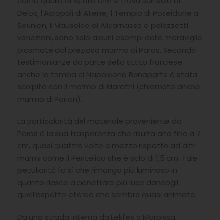
come quello di Apollo che si trova sull’isola di
Delos, l’Acropoli di Atene, il Tempio di Poseidone a
Sounion, il Mausoleo di Alicarnasso e palazzetti
veneziani, sono solo alcuni esempi delle meraviglie
plasmate dal prezioso marmo di Paros. Secondo
testimonianze da parte dello stato francese
anche la tomba di Napoleone Bonaparte è stata
scolpita con il marmo di Marathi (chiamato anche
marmo di Parian).
La particolarità del materiale proveniente da
Paros è la sua trasparenza che risulta alta fino a 7
cm, quasi quattro volte e mezzo rispetto ad altri
marmi come il Pentelico che è solo di 1,5 cm. Tale
peculiarità fa sì che rimanga più luminoso in
quanto riesce a penetrare più luce dandogli
quell’aspetto etereo che sembra quasi animato.
Da una strada interna da Lekfes a Marpissa,