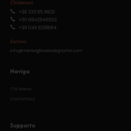
Chiamaci
+39 333 85 99121
+30 6942946533
+39 049 8258914
Scrivici
info@meraviglioseisolegreche.com
Naviga
Chi siamo
Contattaci
Supporto