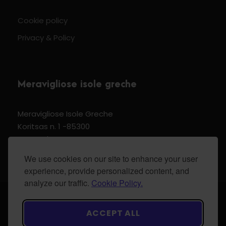
Cookie policy
Privacy & Policy
Meravigliose isole greche
Meravigliose Isole Greche
Koritsas n. 1 -85300
Kos Dodecannese Greece
Vat Number EL 159399905
We use cookies on our site to enhance your user
experience, provide personalized content, and
analyze our traffic.
Cookie Policy.
© 2024 Meravigliose isole greche - All Rights
ACCEPT ALL
Reserved.