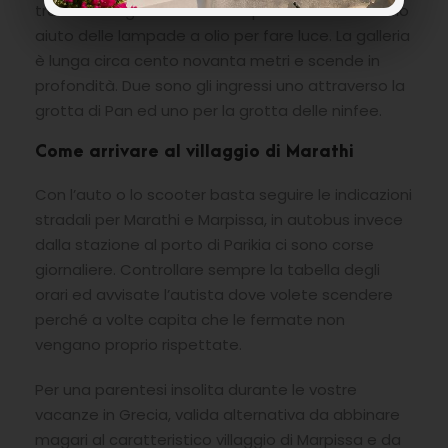
trovare bisognava arrivare in profondità con il solo
aiuto delle lampade a olio per fare luce. La galleria
è lunga circa cento novanta metri e scende in
profondità. Due sono gli ingressi uno attraverso la
grotta di Pan ed uno per la grotta delle ninfee.
Come arrivare al villaggio di Marathi
Con l’auto o lo scooter basta seguire le indicazioni
stradali per Marathi e Marpissa, in autobus invece
dalla stazione al porto di Parikia ci sono corse
giornaliere. Controllare sempre la tabella degli
orari ed avvisate l’autista dove volete scendere
perché a volte capita che le fermate non
vengano proprio rispettate.
Per una parentesi insolita durante le vostre
vacanze in Grecia, valida alternativa da abbinare
magari al caratteristico villaggio di Marpissa e da