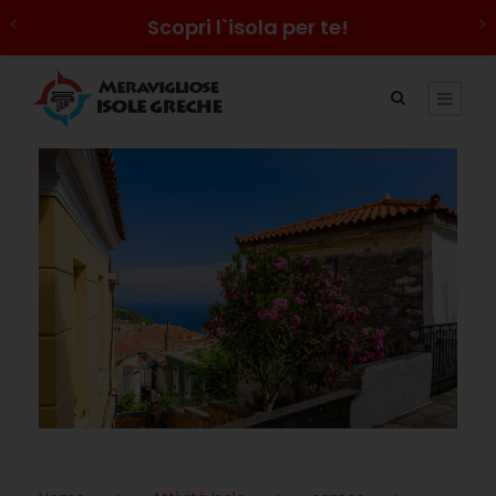
Scopri l`isola per te!