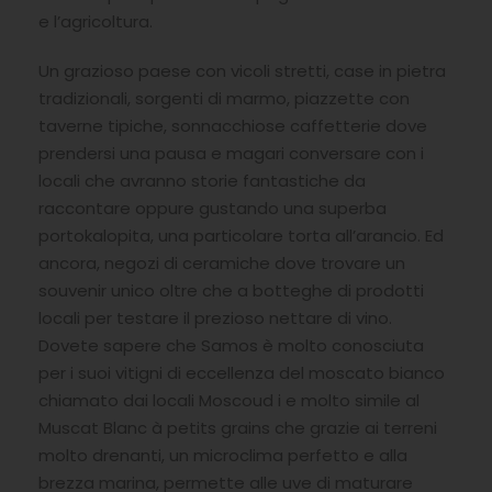
e l’agricoltura.
Un grazioso paese con vicoli stretti, case in pietra
tradizionali, sorgenti di marmo, piazzette con
taverne tipiche, sonnacchiose caffetterie dove
prendersi una pausa e magari conversare con i
locali che avranno storie fantastiche da
raccontare oppure gustando una superba
portokalopita, una particolare torta all’arancio. Ed
ancora, negozi di ceramiche dove trovare un
souvenir unico oltre che a botteghe di prodotti
locali per testare il prezioso nettare di vino.
Dovete sapere che Samos è molto conosciuta
per i suoi vitigni di eccellenza del moscato bianco
chiamato dai locali Moscoud i e molto simile al
Muscat Blanc à petits grains che grazie ai terreni
molto drenanti, un microclima perfetto e alla
brezza marina, permette alle uve di maturare