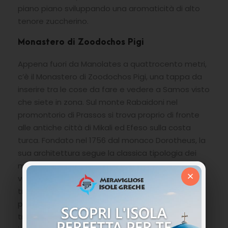
piano piano sviluppando una aromaticità di alto
tenore zuccherino.
Monastero di Zoodochos Pigi
Appena fuori da Manolates a quattrocento metri,
c’è il Monastero di Zoodochos Pigi, una tappa da
inserire tra le cose da fare e vedere a Samos visto
che siete in zona. Sul monte Rabaidoni nel
promontorio di Prassos si trova proprio di fronte
alle antiche città di Mikali ed Efeso sulla costa
turca. Fondato nel 1756 dal monaco Dorotheus, la
sua architettura segue la classica tipologia dei
monasteri quadrilateri con ali a due piani. Nel 1782
×
viene ampliato con la cattolica e secondo la
tradizione locale, i quattro pilastri della chiesa
principale dove appoggia la cupola, furono
trasferiti da un antico tempio di Mileto. Al suo