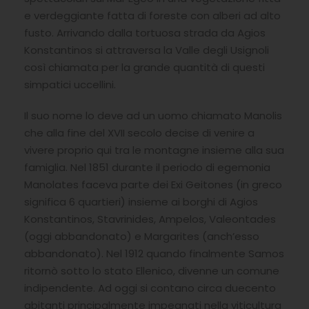
e verdeggiante fatta di foreste con alberi ad alto
fusto. Arrivando dalla tortuosa strada da Agios
Konstantinos si attraversa la Valle degli Usignoli
così chiamata per la grande quantità di questi
simpatici uccellini.
Il suo nome lo deve ad un uomo chiamato Manolis
che alla fine del XVII secolo decise di venire a
vivere proprio qui tra le montagne insieme alla sua
famiglia. Nel 1851 durante il periodo di egemonia
Manolates faceva parte dei Exi Geitones (in greco
significa 6 quartieri) insieme ai borghi di Agios
Konstantinos, Stavrinides, Ampelos, Valeontades
(oggi abbandonato) e Margarites (anch’esso
abbandonato). Nel 1912 quando finalmente Samos
ritornò sotto lo stato Ellenico, divenne un comune
indipendente. Ad oggi si contano circa duecento
abitanti principalmente impegnati nella viticultura