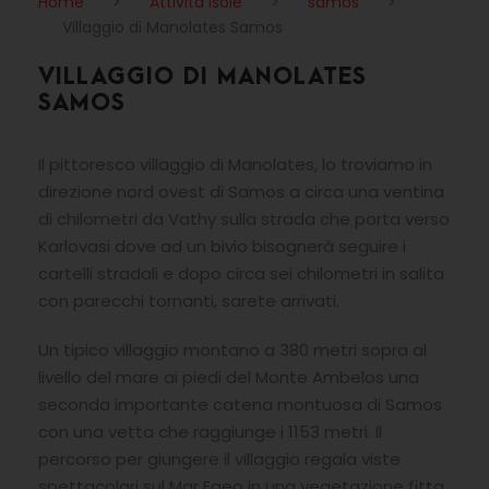
Home
>
Attività Isole
>
samos
>
Villaggio di Manolates Samos
VILLAGGIO DI MANOLATES
SAMOS
Il pittoresco villaggio di Manolates, lo troviamo in
direzione nord ovest di Samos a circa una ventina
di chilometri da Vathy sulla strada che porta verso
Karlovasi dove ad un bivio bisognerà seguire i
cartelli stradali e dopo circa sei chilometri in salita
con parecchi tornanti, sarete arrivati.
Un tipico villaggio montano a 380 metri sopra al
livello del mare ai piedi del Monte Ambelos una
seconda importante catena montuosa di Samos
con una vetta che raggiunge i 1153 metri. Il
percorso per giungere il villaggio regala viste
spettacolari sul Mar Egeo in una vegetazione fitta