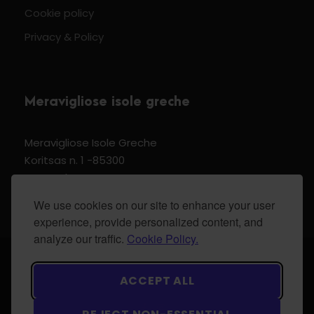
Cookie policy
Privacy & Policy
Meravigliose isole greche
Meravigliose Isole Greche
Koritsas n. 1 -85300
Kos Dodecannese Greece
Vat Number EL 159399905
We use cookies on our site to enhance your user
experience, provide personalized content, and
analyze our traffic.
Cookie Policy.
© 2024 Meravigliose isole greche - All Rights
ACCEPT ALL
Reserved.