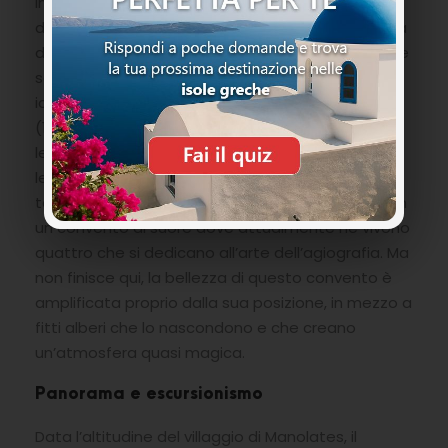
interno sono conservati una iconostasi lignea
dorata riccamente decorata del 1802 e realizzata
da Giorgio Tantalo oltre che ad un trono vescovile
scolpito rivolto verso oriente e due supporti per
icone delle quali una raffigura Zoodochos Pigi
(1793) e l’altra la Grande Preghiera (1819). Curiose
le porte della chiesa formate da piccoli tasselli in
legno che simboleggiano i 365 giorni dell’anno. Un
tempo monastero maschile, è stato convertito in
un convento di suore dove attualmente ne vivono
quattro che si dedicano all’arte dell’agiografia. Ma
non finisce qui, la bellezza di questo convento è
amplificata proprio dalla sua posizione, in mezzo a
fitti alberi che lo nascondono e che creano
un’atmosfera quasi magica.
Panorama e escursionismo
Data l’altitudine del villaggio di Manolates, il