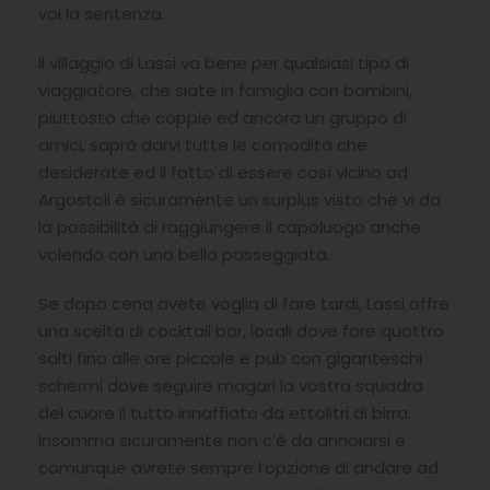
voi la sentenza.
Il villaggio di Lassi va bene per qualsiasi tipo di
viaggiatore, che siate in famiglia con bambini,
piuttosto che coppie ed ancora un gruppo di
amici, saprà darvi tutte le comodità che
desiderate ed il fatto di essere così vicino ad
Argostoli è sicuramente un surplus visto che vi da
la possibilità di raggiungere il capoluogo anche
volendo con una bella passeggiata.
Se dopo cena avete voglia di fare tardi, Lassi offre
una scelta di cocktail bar, locali dove fare quattro
salti fino alle ore piccole e pub con giganteschi
schermi dove seguire magari la vostra squadra
del cuore il tutto innaffiato da ettolitri di birra.
Insomma sicuramente non c’è da annoiarsi e
comunque avrete sempre l’opzione di andare ad