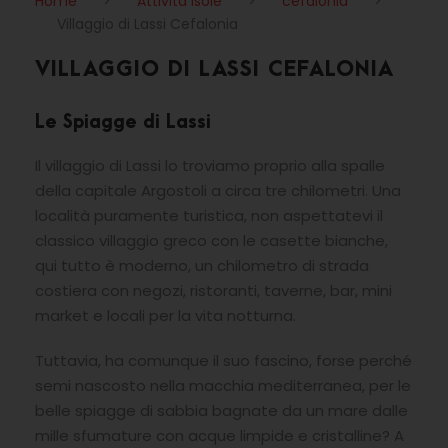
Home
>
Attività Isole
>
cefalonia
>
Villaggio di Lassi Cefalonia
VILLAGGIO DI LASSI CEFALONIA
Le Spiagge di Lassi
Il villaggio di Lassi lo troviamo proprio alla spalle
della capitale Argostoli a circa tre chilometri. Una
località puramente turistica, non aspettatevi il
classico villaggio greco con le casette bianche,
qui tutto è moderno, un chilometro di strada
costiera con negozi, ristoranti, taverne, bar, mini
market e locali per la vita notturna.
Tuttavia, ha comunque il suo fascino, forse perché
semi nascosto nella macchia mediterranea, per le
belle spiagge di sabbia bagnate da un mare dalle
mille sfumature con acque limpide e cristalline? A