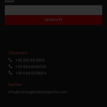
Email
ISCRIVITI
Chiamaci
+39 333 85 99121
+30 6942946533
+39 049 8258914
Scrivici
info@meraviglioseisolegreche.com