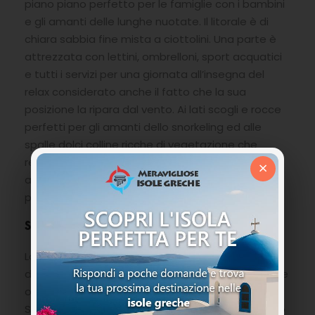
piano piano perfetto per le famiglie con i bambini
e gli amanti delle lunghe nuotate. Il litorale è di
chiara sabbia fine mista a ciottolini. Una parte è
attrezzata con lettini, ombrelloni, sport acquatici
e tutti i servizi per una giornata all’insegna del
relax considerato anche il fatto che la sua
posizione la ripara dal vento. Ai lati scogli e rocce
perfetti per gli amanti dello snorkeling ed alle
spalle dolci colline ricche di vegetazione che
rendono il paesaggio scenografico. Ci si può
×
arrivare o con un mezzo proprio oppure anche a
piedi con una piacevole camminata.
Spiaggia di Platis Gialos
La spiaggia di Platis Gialos è anch’essa nei pressi
di Argostoli nella parte settentrionale sul versante
ovest appena dopo la spiaggia di Makris Gialos.
Sabbia dorata fine con acque trasparenti azzurro