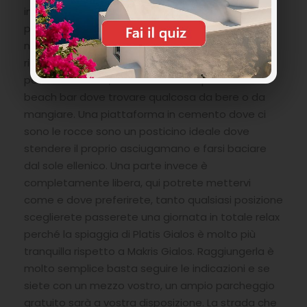
intenso che digradano dolcemente la location
perfetta per una giornata di abbronzatura e
nuotate. Ai lati pareti di roccia dove andare alla
ricerca della fauna marina. È attrezzata per un
pezzo con lettini, ombrelloni ed un pittoresco
beach bar dove trovare qualcosa da bere o da
mangiare. Una piattaforma in cemento dove ci
sono le rocce sono un posticino ideale dove
stendere il proprio asciugamano e farsi baciare
dal sole ellenico. Una parte invece è
completamente libera, qui potrete mettervi
come e dove preferirete, tanto qualsiasi posizione
sceglierete passerete una giornata in totale relax
perché la spiaggia di Platis Gialos è molto più
tranquilla rispetto a Makris Gialos. Raggiungerla è
molto semplice basta seguire le indicazioni e se
siete con un mezzo vostro, un ampio parcheggio
gratuito sarà a vostra disposizione. La strada che