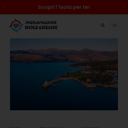
Scopri l`isola per te!