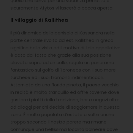
quello che serve per una vacanza perfetta e
sicuramente Afytos vi lascerà a bocca aperta.
Il villaggio di Kallithea
Il più dinamico della penisola di Kassandra nella
parte centrale rivolto ad est. Kallithea in greco
significa bella vista ed il motivo di tale appellativo
è dato dal fatto che grazie alla sua posizione
elevata sopra ad un colle, regala un panorama
fantastico sul golfo di Toroneos con il suo mare
turchese ed i suoi tramonti indimenticabili.
Attorniata da una florida pineta, il paese vecchio
in realtà è molto tranquillo ed offre taverne dove
gustare i piatti della tradizione, bar e negozi oltre
ad alloggi per chi decide di soggiornare in questa
zona. È molto popolata d’estate a volte anche
troppo secondo il nostro parere ma rimane
comunque una bellissima località balneare dove