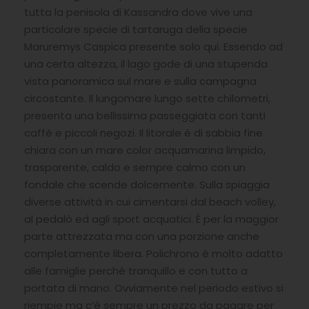
tutta la penisola di Kassandra dove vive una
particolare specie di tartaruga della specie
Maruremys Caspica presente solo qui. Essendo ad
una certa altezza, il lago gode di una stupenda
vista panoramica sul mare e sulla campagna
circostante. Il lungomare lungo sette chilometri,
presenta una bellissima passeggiata con tanti
caffè e piccoli negozi. Il litorale è di sabbia fine
chiara con un mare color acquamarina limpido,
trasparente, caldo e sempre calmo con un
fondale che scende dolcemente. Sulla spiaggia
diverse attività in cui cimentarsi dal beach volley,
al pedalò ed agli sport acquatici. È per la maggior
parte attrezzata ma con una porzione anche
completamente libera. Polichrono è molto adatto
alle famiglie perché tranquillo e con tutto a
portata di mano. Ovviamente nel periodo estivo si
riempie ma c’è sempre un prezzo da pagare per