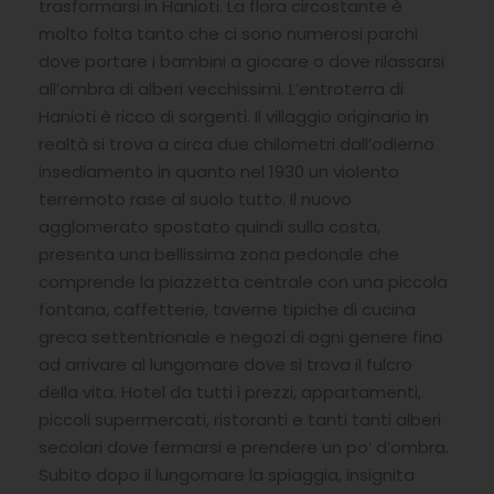
trasformarsi in Hanioti. La flora circostante è
molto folta tanto che ci sono numerosi parchi
dove portare i bambini a giocare o dove rilassarsi
all’ombra di alberi vecchissimi. L’entroterra di
Hanioti è ricco di sorgenti. Il villaggio originario in
realtà si trova a circa due chilometri dall’odierno
insediamento in quanto nel 1930 un violento
terremoto rase al suolo tutto. Il nuovo
agglomerato spostato quindi sulla costa,
presenta una bellissima zona pedonale che
comprende la piazzetta centrale con una piccola
fontana, caffetterie, taverne tipiche di cucina
greca settentrionale e negozi di ogni genere fino
ad arrivare al lungomare dove si trova il fulcro
della vita. Hotel da tutti i prezzi, appartamenti,
piccoli supermercati, ristoranti e tanti tanti alberi
secolari dove fermarsi e prendere un po’ d’ombra.
Subito dopo il lungomare la spiaggia, insignita