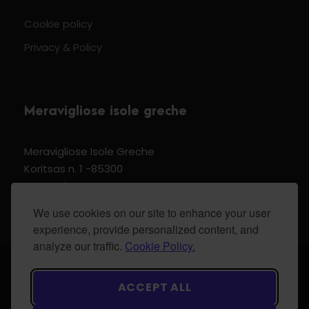
Cookie policy
Privacy & Policy
Meravigliose isole greche
Meravigliose Isole Greche
Koritsas n. 1 -85300
Kos Dodecannese Greece
Vat Number EL 159399905
We use cookies on our site to enhance your user
experience, provide personalized content, and
analyze our traffic.
Cookie Policy.
© 2024 Meravigliose isole greche - All Rights
ACCEPT ALL
Reserved.