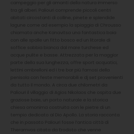
campeggio per gli amanti della natura immerso
tra gli alberi. Paliouri comprende piccoli centri
abitati circostanti di colline, pinete e splendide
lagune come ad esempio la spiaggia di Chrousso
chiamata anche Kanavitsa una fantastica baia
con alle spalle un fitto bosco ed un litorale di
soffice sabbia bianca dal mare turchese ed
acque pulite e basse. Attrezzata per la maggior
parte della sua lunghezza, offre sport acquatici,
lettini ombrelloni ed i tre bar più famosi della
penisola con feste memorabili e dj set provenienti
da tutto il mondo. A circa due chilometri da
Paliouri il villaggio di Agios Nikolaos che ospita due
graziose baie, un porto naturale e la storica
chiesa omonima costruita con le pietre di un
tempio dedicato al Dio Apollo. La storia racconta
che in passato Paliouri fosse l’antica città di
Theramvos citata da Erodoto che venne