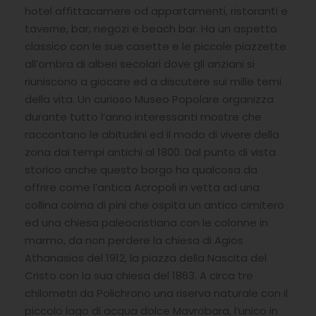
hotel affittacamere od appartamenti, ristoranti e
taverne, bar, negozi e beach bar. Ha un aspetto
classico con le sue casette e le piccole piazzette
all’ombra di alberi secolari dove gli anziani si
riuniscono a giocare ed a discutere sui mille temi
della vita. Un curioso Museo Popolare organizza
durante tutto l’anno interessanti mostre che
raccontano le abitudini ed il modo di vivere della
zona dai tempi antichi al 1800. Dal punto di vista
storico anche questo borgo ha qualcosa da
offrire come l’antica Acropoli in vetta ad una
collina colma di pini che ospita un antico cimitero
ed una chiesa paleocristiana con le colonne in
marmo, da non perdere la chiesa di Agios
Athanasios del 1912, la piazza della Nascita del
Cristo con la sua chiesa del 1863. A circa tre
chilometri da Polichrono una riserva naturale con il
piccolo lago di acqua dolce Mavrobara, l’unico in