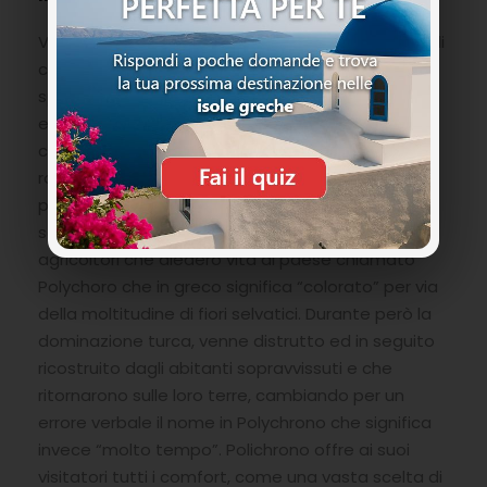
Verso la parte sud di Kassandra ad un centinaio di
chilometri da Salonicco. Ha una lunga storia alle
spalle Polichrono, ai tempi dei tempi il suo nome
era Neapoli e venne fondata nel VII secolo a.C
come colonia di Eretria. Durante la dominazione
romana venne spostato in una zona più riparata
per evitare gli attacchi delle tribù nemiche. Nel XI
secolo era abitata principalmente da pastori ed
agricoltori che diedero vita al paese chiamato
Polychoro che in greco significa “colorato” per via
della moltitudine di fiori selvatici. Durante però la
dominazione turca, venne distrutto ed in seguito
ricostruito dagli abitanti sopravvissuti e che
ritornarono sulle loro terre, cambiando per un
errore verbale il nome in Polychrono che significa
invece “molto tempo”. Polichrono offre ai suoi
visitatori tutti i comfort, come una vasta scelta di