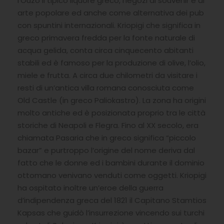
l’Ouzo il tipico liquore greco, negozi di souvenir e di
arte popolare ed anche come alternativa dei pub
con spuntini internazionali. Kriopigi che significa in
greco primavera fredda per la fonte naturale di
acqua gelida, conta circa cinquecento abitanti
stabili ed è famoso per la produzione di olive, l’olio,
miele e frutta. A circa due chilometri da visitare i
resti di un’antica villa romana conosciuta come
Old Castle (in greco Paliokastro). La zona ha origini
molto antiche ed è posizionata proprio tra le città
storiche di Neapoli e Flegra. Fino al XX secolo, era
chiamata Pasaria che in greco significa “piccolo
bazar” e purtroppo l’origine del nome deriva dal
fatto che le donne ed i bambini durante il dominio
ottomano venivano venduti come oggetti. Kriopigi
ha ospitato inoltre un’eroe della guerra
d’indipendenza greca del 1821 il Capitano Stamtios
Kapsas che guidò l’insurrezione vincendo sui turchi