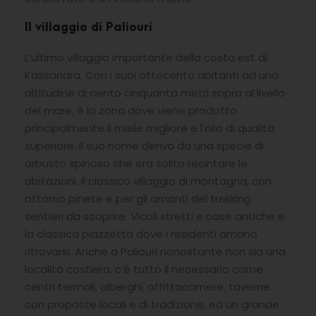
Il villaggio di Paliouri
L’ultimo villaggio importante della costa est di
Kassandra. Con i suoi ottocento abitanti ad una
altitudine di cento cinquanta metri sopra al livello
del mare, è la zona dove viene prodotto
principalmente il miele migliore e l’olio di qualità
superiore. Il suo nome deriva da una specie di
arbusto spinoso che era solito recintare le
abitazioni. Il classico villaggio di montagna, con
attorno pinete e per gli amanti del trekking
sentieri da scoprire. Vicoli stretti e case antiche e
la classica piazzetta dove i residenti amano
ritrovarsi. Anche a Paliouri nonostante non sia una
località costiera, c’è tutto il necessario come
centri termali, alberghi, affittacamere, taverne
con proposte locali e di tradizione, ed un grande