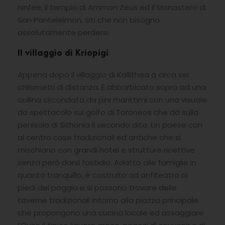
ninfee, il tempio di Ammon Zeus ed il Monastero di
San Panteleimon, siti che non bisogna
assolutamente perdersi.
Il villaggio di Kriopigi
Appena dopo il villaggio di Kallithea a circa sei
chilometri di distanza. È abbarbicato sopra ad una
collina circondata da pini marittimi con una visuale
da spettacolo sul golfo di Toroneos che dà sulla
penisola di Sithonia il secondo dito. Un paese con
al centro case tradizionali ed antiche che si
mischiano con grandi hotel e strutture ricettive
senza però darsi fastidio. Adatto alle famiglie in
quanto tranquillo, è costruito ad anfiteatro ai
piedi del poggio e si possono trovare delle
taverne tradizionali intorno alla piazza principale
che propongono una cucina locale ed assaggiare