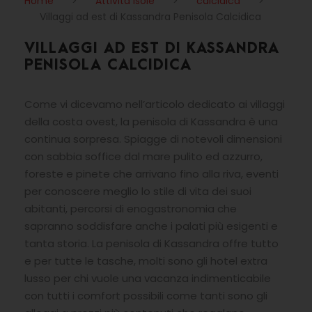
Home
>
Attività Isole
>
calcidica
>
Villaggi ad est di Kassandra Penisola Calcidica
VILLAGGI AD EST DI KASSANDRA
PENISOLA CALCIDICA
Come vi dicevamo nell’articolo dedicato ai villaggi
della costa ovest, la penisola di Kassandra è una
continua sorpresa. Spiagge di notevoli dimensioni
con sabbia soffice dal mare pulito ed azzurro,
foreste e pinete che arrivano fino alla riva, eventi
per conoscere meglio lo stile di vita dei suoi
abitanti, percorsi di enogastronomia che
sapranno soddisfare anche i palati più esigenti e
tanta storia. La penisola di Kassandra offre tutto
e per tutte le tasche, molti sono gli hotel extra
lusso per chi vuole una vacanza indimenticabile
con tutti i comfort possibili come tanti sono gli