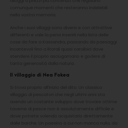
alloggi a prezzi più contenuti che regalano
comunque momenti che resteranno indelebili
nella vostra memoria.
Anche i suoi villaggi sono diversi e con attrattive
differenti e vale la pena inserirli nella lista delle
cose da fare a Kassandra, passando da paesaggi
incantevoli fino a litorali quasi caraibici dove
stendere il proprio asciugamano e godere di
tanta generosità dalla natura.
Il villaggio di Nea Fokea
Si trova proprio all’inizio del dito. Un classico
villaggio di pescatori che negli ultimi anni sta
avendo un costante sviluppo dove trovare ottime
taverne di pesce non è assolutamente difficile e
dove potrete volendo acquistarlo direttamente
dalle barche. Un paesino a cui non manca nulla, da