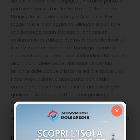
ad est di Salonicco. Kriopigi è un ottimo punto di
partenza per visitare le Grotte di Petralona e
Stagiria la città dove nacque Aristotele. Per
raggiungere la spiaggia dal villaggio si può fare
una passeggiata in discesa all’andata ed
ovviamente in salita al ritorno di circa dieci minuti
in mezzo a fresche pinete. Un lungo arenile di
sabbia chiara premiata con la Bandiera Blu con in
alcuni punti delle rocce, dal mare verde-blu
brillante dalle acque cristalline ed alle spalle una
ricca vegetazione. È attrezzata con lettini,
ombrelloni, beach bar e taverne dove mangiare
qualcosa. Anche qui l’offerta per gli alloggi non
manca, si trovano da sistemazioni economiche a
×
strutture extra luxury, ad appartamenti,
affittacamere ed hotel. Per gli amanti della natura
un grande campeggio tra gli alberi.
Il villaggio di Polichrono