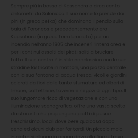
Sempre più in basso di Kassandra a circa cento
chilometri da Salonicco. Il suo nome lo prende dai
pini (in greco pefka) che dominano il pendio sulla
baia di Toroneos e precedentemente era
Kapsohora (in greco terra bruciata) per un
incendio nell’anno 1805 che incenerì l’intera area e
per i continui assalti dei pirati soliti a bruciare
tutto. Il suo centro è in stile neoclassico con le sue
stradine lastricate in mattoni, una piazza centrale
con la sua fontana di acqua fresca, vicoli e giardini
colorati da fiori dalle tante sfumature ed alberi di
limone, caffetterie, taverne e negozi di ogni tipo. Il
suo lungomare ricco di vegetazione e con una
illuminazione scenografica, offre una vasta scelta
di ristoranti che propongono piatti di pesce
freschissimo, locali dove bere qualcosa dopo
cena ed alcuni club per far tardi. Un piccolo molo
in pietra si allunga in acqua dove alla fine si trova