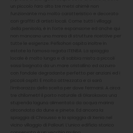
un piccolo faro alto tre metri ahimè non
funzionante ma molto caratteristico e decorato
con graffiti di artisti locali. Come tutti i villaggi
della penisola, è in forte espansione ed anche qui
non mancano una marea di strutture ricettive per
tutte le esigenze. Pefkohori ospita inoltre in
estate la famosa regata ITENBA. La spiaggia
locale è molto lunga e di sabbia mista a piccoli
sassi bagnata da un mare cristallino ed azzurro
con fondale degradante perfetto per anziani ed i
piccoli ospiti. È molto attrezzata e ci sarà
l’imbarazzo della scelta per dove fermarsi. A circa
tre chilometri il porto naturale di Glarokavos una
stupenda laguna alimentata da acqua marina
circondata da dune e pinete. Ed ancora la
spiaggia di Chrousso e la spiaggia di Xenia nel
vicino villaggio di Paliouri. L’unico edificio storico
conservato è un vecchio mulino.