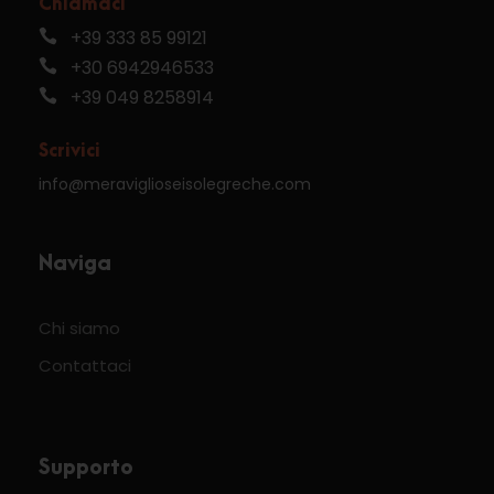
Chiamaci
+39 333 85 99121
+30 6942946533
+39 049 8258914
Scrivici
info@meraviglioseisolegreche.com
Naviga
Chi siamo
Contattaci
Supporto