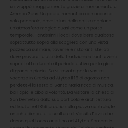
si sviluppò maggiormente grazie al monumento di
Ammon Zeus. Un paese romantico con accesso
solo pedonale, dove le luci della notte regalano
un’atmosfera magica quasi come un porta
temporale. Tantissimi i locali dove bere qualcosa
soprattutto sopra alla scogliera con una vista
pazzesca sul mare, taverne e ristoranti stellati
dove provare i piatti della tradizione e tanti eventi
soprattutto durante il periodo estivo per la gioia
di grandi e piccini. Se vi trovate per le vostre
vacanze in Grecia ad Afytos il 15 di agosto non
perdetevi la festa di Santa Maria ricca di musica,
balli tipici e cibo a volontà. Da visitare la chiesa di
San Demetrio dalla sua particolare architettura
edificata nel 1859 proprio nella piazza centrale, le
antiche dimore e le sculture di Vassilis Pavlis che
danno quel tocco artistico ad Afytos. Sempre in
centro l’interessante Museo del Folclore ospitato