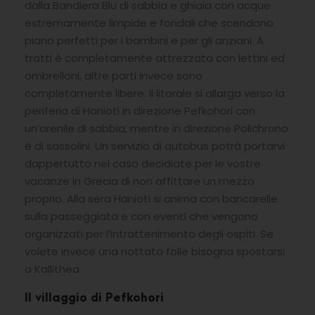
dalla Bandiera Blu di sabbia e ghiaia con acque
estremamente limpide e fondali che scendono
piano perfetti per i bambini e per gli anziani. A
tratti è completamente attrezzata con lettini ed
ombrelloni, altre parti invece sono
completamente libere. Il litorale si allarga verso la
periferia di Hanioti in direzione Pefkohori con
un’arenile di sabbia, mentre in direzione Polichrono
è di sassolini. Un servizio di autobus potrà portarvi
dappertutto nel caso decidiate per le vostre
vacanze in Grecia di non affittare un mezzo
proprio. Alla sera Hanioti si anima con bancarelle
sulla passeggiata e con eventi che vengono
organizzati per l’intrattenimento degli ospiti. Se
volete invece una nottata folle bisogna spostarsi
a Kallithea.
Il villaggio di Pefkohori