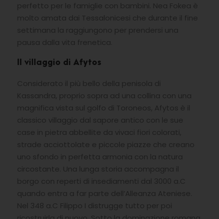
perfetto per le famiglie con bambini. Nea Fokea è
molto amata dai Tessalonicesi che durante il fine
settimana la raggiungono per prendersi una
pausa dalla vita frenetica.
Il villaggio di Afytos
Considerato il più bello della penisola di
Kassandra, proprio sopra ad una collina con una
magnifica vista sul golfo di Toroneos, Afytos è il
classico villaggio dal sapore antico con le sue
case in pietra abbellite da vivaci fiori colorati,
strade acciottolate e piccole piazze che creano
uno sfondo in perfetta armonia con la natura
circostante. Una lunga storia accompagna il
borgo con reperti di insediamenti dal 3000 a.C
quando entra a far parte dell’Alleanza Ateniese.
Nel 348 a.C Filippo I distrugge tutto per poi
ricostruirla di nuovo. Sotto la dominazione romana