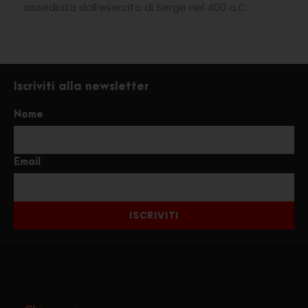
assediata dall’esercito di Serge nel 400 a.C.
Iscriviti alla newsletter
Nome
Email
ISCRIVITI