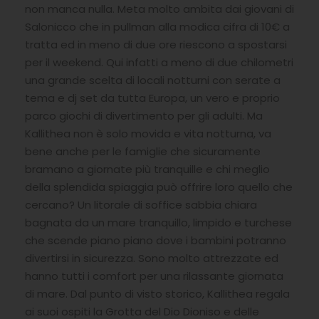
non manca nulla. Meta molto ambita dai giovani di
Salonicco che in pullman alla modica cifra di 10€ a
tratta ed in meno di due ore riescono a spostarsi
per il weekend. Qui infatti a meno di due chilometri
una grande scelta di locali notturni con serate a
tema e dj set da tutta Europa, un vero e proprio
parco giochi di divertimento per gli adulti. Ma
Kallithea non è solo movida e vita notturna, va
bene anche per le famiglie che sicuramente
bramano a giornate più tranquille e chi meglio
della splendida spiaggia può offrire loro quello che
cercano? Un litorale di soffice sabbia chiara
bagnata da un mare tranquillo, limpido e turchese
che scende piano piano dove i bambini potranno
divertirsi in sicurezza. Sono molto attrezzate ed
hanno tutti i comfort per una rilassante giornata
di mare. Dal punto di visto storico, Kallithea regala
ai suoi ospiti la Grotta del Dio Dioniso e delle