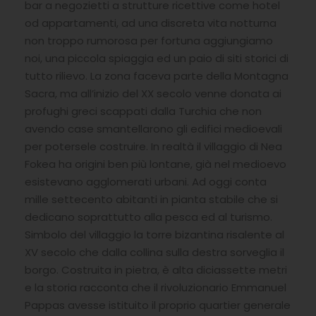
bar a negozietti a strutture ricettive come hotel
od appartamenti, ad una discreta vita notturna
non troppo rumorosa per fortuna aggiungiamo
noi, una piccola spiaggia ed un paio di siti storici di
tutto rilievo. La zona faceva parte della Montagna
Sacra, ma all’inizio del XX secolo venne donata ai
profughi greci scappati dalla Turchia che non
avendo case smantellarono gli edifici medioevali
per potersele costruire. In realtà il villaggio di Nea
Fokea ha origini ben più lontane, già nel medioevo
esistevano agglomerati urbani. Ad oggi conta
mille settecento abitanti in pianta stabile che si
dedicano soprattutto alla pesca ed al turismo.
Simbolo del villaggio la torre bizantina risalente al
XV secolo che dalla collina sulla destra sorveglia il
borgo. Costruita in pietra, è alta diciassette metri
e la storia racconta che il rivoluzionario Emmanuel
Pappas avesse istituito il proprio quartier generale