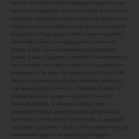
dentro alla torre nel 1821. Dalla parte opposta alla
torre, una cappella in una roccia dove si trova una
sorgente considerata sacra dedicata all’apostolo
Paolo il protettore della cittadina che secondo la
leggenda si rifugiò proprio nella caverna quando
arrivò nella zona. Per raggiungere la torre e la
grotta si può fare una bellissima passeggiata
anche di sera in quanto il sentiero è ben illuminato,
dove la vista sul mare e sul porto è una preziosa
ricompensa. Se siete da queste parti il 29 ed il 30
Giugno, non perdetevi la fiera annuale dedicata
agli apostoli Paolo e Pietro chiamata Festival di
Kassandra dove vengono organizzati eventi
musicali, teatrali, di cinema e danza con la
presenza di artisti greci ed esteri. All’ingresso di
Nea Fokea, il monastero di San Paolo. La spiaggia
cittadina è piccolina ma di soffice sabbia e con un
mare molto pulito che scende piano piano