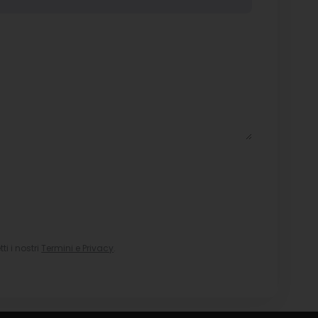
i i nostri
Termini e Privacy
.