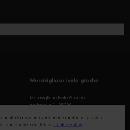
Meravigliose isole greche
Meravigliose Isole Greche
Koritsas n. 1 -85300
Kos Dodecannese Greece
our site to enhance your user experience, provide
Vat Number EL 159399905
t, and analyze our traffic.
Cookie Policy.