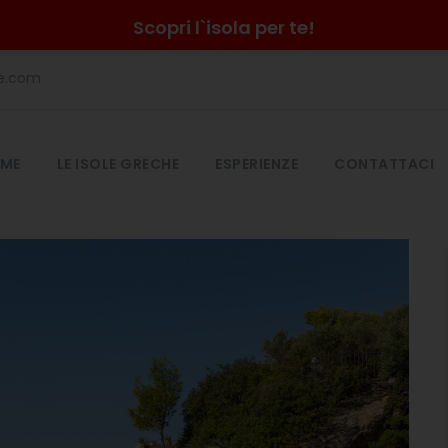
Scopri l`isola per te!
he.com
ME
LE ISOLE GRECHE
ESPERIENZE
CONTATTACI