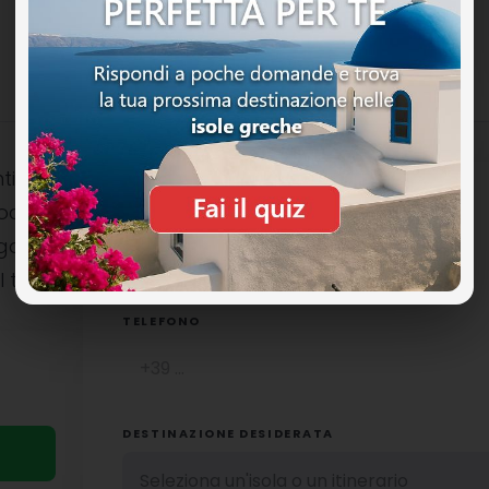
ti
ocali è
NOME COMPLETO
uga
l tuo
TELEFONO
DESTINAZIONE DESIDERATA