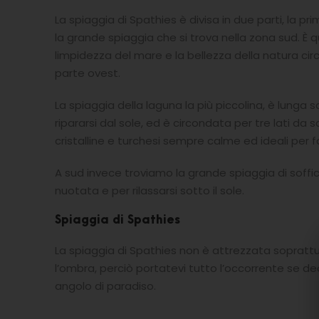
La spiaggia di Spathies è divisa in due parti, la p
la grande spiaggia che si trova nella zona sud. È qua
limpidezza del mare e la bellezza della natura circ
parte ovest.
La spiaggia della laguna la più piccolina, è lunga
ripararsi dal sole, ed è circondata per tre lati d
cristalline e turchesi sempre calme ed ideali per 
A sud invece troviamo la grande spiaggia di soffi
nuotata e per rilassarsi sotto il sole.
Spiaggia di Spathies
La spiaggia di Spathies non è attrezzata soprattu
l’ombra, perciò portatevi tutto l’occorrente se d
angolo di paradiso.