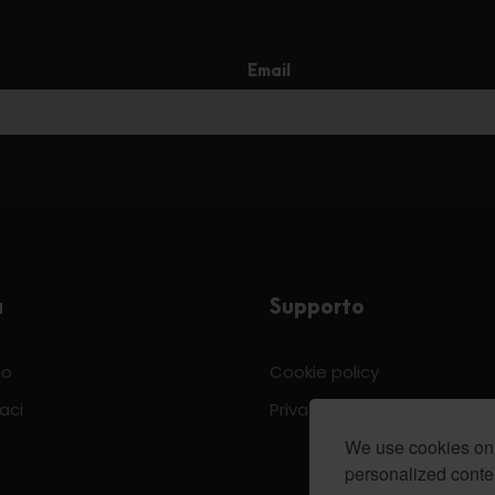
Email
a
Supporto
mo
Cookie policy
aci
Privacy & Policy
We use cookies on 
personalized conten