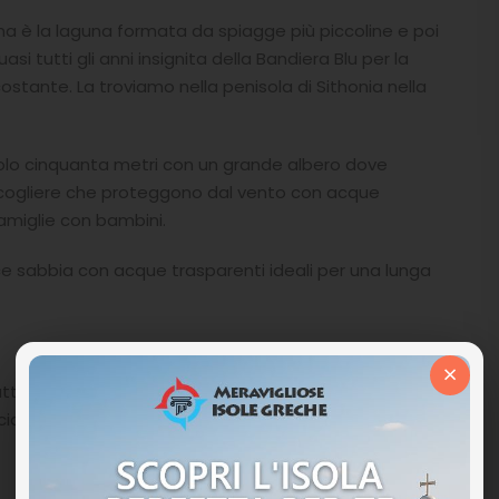
rima è la laguna formata da spiagge più piccoline e poi
si tutti gli anni insignita della Bandiera Blu per la
ostante. La troviamo nella penisola di Sithonia nella
 solo cinquanta metri con un grande albero dove
a scogliere che proteggono dal vento con acque
famiglie con bambini.
ce sabbia con acque trasparenti ideali per una lunga
×
tto in quella più grande non c’è neanche un riparo per
ecidete di passare una giornata in questo piccolo