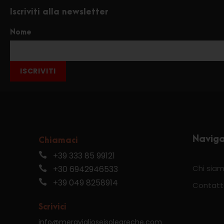
Iscriviti alla newsletter
Nome
ISCRIVITI
Navig
Chiamaci
+39 333 85 99121
Chi sia
+30 6942946533
+39 049 8258914
Contatt
Scrivici
info@meraviglioseisolegreche.com