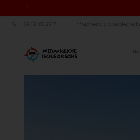
+39 333 85 99121
info@meraviglioseisolegrec
HO