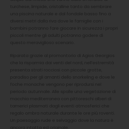
turchese, limpide, cristalline tanto da sembrare
una piscina naturale e dal fondale basso fino a
diversi metri dalla riva dove le famiglie con i
bambini potranno fare giocare in sicurezza i propri
piccoli mentre gli adulti potranno godere di
questo meraviglioso scenario.
Riparata grazie al promontorio di Agios Georgios
che la risparmia dai venti del nord, nell’estremità
presenta strati rocciosi con piccole grotte,
paradiso per gli amanti dello snorkeling e dove le
foche monache vengono per riprodursi nel
periodo autunnale. Alle spalle una vegetazione di
macchia mediterranea con pittoreschi alberi di
tamerici plasmati dagli eventi atmosferici che
regalo ombra naturale durante le ore più roventi.
Un paesaggio rude e selvaggio dove la natura è
ancora intatta ed originale.