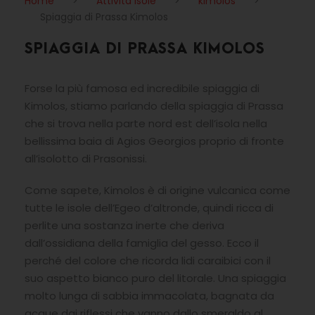
Home
>
Attività Isole
>
kimolos
>
Spiaggia di Prassa Kimolos
SPIAGGIA DI PRASSA KIMOLOS
Forse la più famosa ed incredibile spiaggia di
Kimolos, stiamo parlando della spiaggia di Prassa
che si trova nella parte nord est dell’isola nella
bellissima baia di Agios Georgios proprio di fronte
all’isolotto di Prasonissi.
Come sapete, Kimolos è di origine vulcanica come
tutte le isole dell’Egeo d’altronde, quindi ricca di
perlite una sostanza inerte che deriva
dall’ossidiana della famiglia del gesso. Ecco il
perché del colore che ricorda lidi caraibici con il
suo aspetto bianco puro del litorale. Una spiaggia
molto lunga di sabbia immacolata, bagnata da
acque dai riflessi che vanno dallo smeraldo al