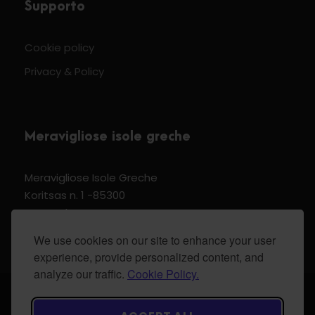
Supporto
Cookie policy
Privacy & Policy
Meravigliose isole greche
Meravigliose Isole Greche
Koritsas n. 1 -85300
Kos Dodecannese Greece
Vat Number EL 159399905
We use cookies on our site to enhance your user
experience, provide personalized content, and
analyze our traffic.
Cookie Policy.
© 2024 Meravigliose isole greche - All Rights