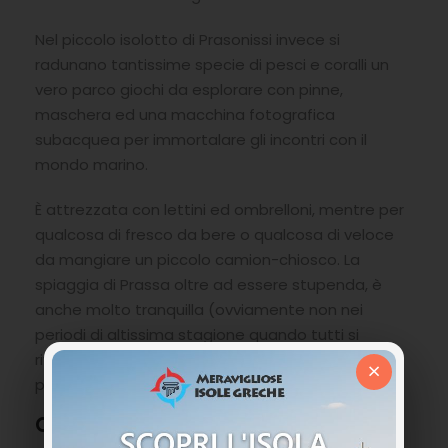
Nel piccolo isolotto di Prasonissi invece si
radunano tantissime specie di pesci e coralli un
vero parco giochi da esplorare con pinne,
maschera ed una macchina fotografica
subacquea per immortalare gli incontri con il
mondo marino.
È attrezzata con lettini ed ombrelloni, mentre per
qualcosa di fresco da bere o qualcosa di veloce
da mangiare un piccolo camion-chiosco. La
spiaggia di Prassa oltre ad essere stupenda, è
anche molto tranquilla (ovviamente non nei
periodi di altissima stagione quando tutti si
riversano per la tintarella) ideale per chi vuole
×
pace e relax.
Come arrivare alla Spiaggia di Prassa