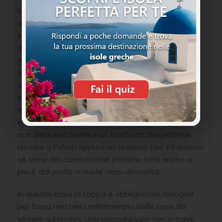
Essendo nella parte nord di Kimolos abbastanza
wild e dove le strade spesso per arrivare ai litorali
sono sterrate, meglio sarebbe avere una
macchina tipo 4×4 in quanto la parte iniziale che
porta alla spiaggia di Prassa è asfaltata per poi
presentare buche profonde e pietre
pericolosissime per le macchine normali e gli
scooter. Ricordatevi sempre di informarvi con il
noleggiatore cosa copre l’assicurazione per non
incorrere in spese extra. Una valida alternativa se
non siete autonomi è un taxi boat che potrete
trovare a Pshati oppure un classico taxi. Ed ancora
se siete dei camminatori potrete farla anche a
piedi, dal porto ci vuole circa un’oretta.
In questo caso la tappa è obbligatoria, bisogna
per forza metterla nell’itinerario delle cose da
vedere a Kimolos, una spiaggia così non si trova