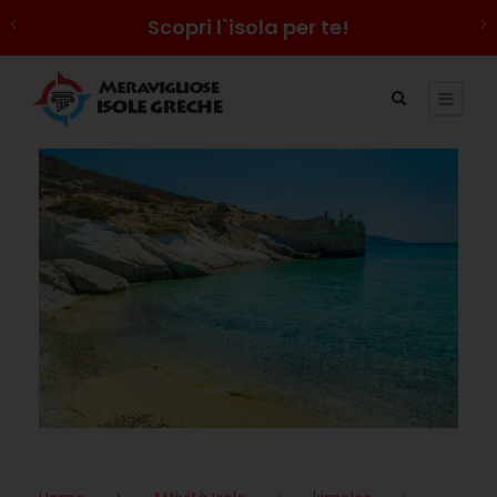
Scopri l`isola per te!