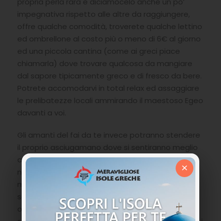
propria perla rara e diciamocelo anche un po’
impegnativa rispetto alle altre da raggiungere,
offre qualche comodità, troverete qualche lettino
ed ombrellone al costo più o meno di 6€ al giorno
ed una piccola cantina (come ai greci piace
chiamarla) dove trovare qualcosa da mangiare
dal sapore tipicamente greco e di fresco da bere.
Potrete accomodarvi in total relax ed assaggiare
le prelibatezze locali ammirando il maestoso Egeo
davanti a voi.
Gli amanti del fai da te invece potranno stendere
il proprio asciugamano dove si sentiranno meglio
a loro agio e se c’è posto sfruttare l’ombra
×
naturale delle rocce. Nonostante la Grecia sia
molto aperta per certi argomenti, ricordatevi
sempre che il nudismo non è visto molto di buon
occhio perciò abbiate la sensibilità di denudarvi