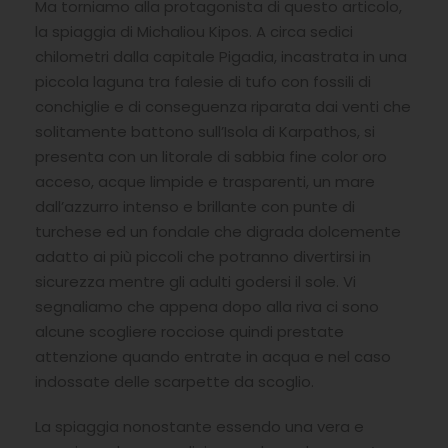
Ma torniamo alla protagonista di questo articolo,
la spiaggia di Michaliou Kipos. A circa sedici
chilometri dalla capitale Pigadia, incastrata in una
piccola laguna tra falesie di tufo con fossili di
conchiglie e di conseguenza riparata dai venti che
solitamente battono sull’Isola di Karpathos, si
presenta con un litorale di sabbia fine color oro
acceso, acque limpide e trasparenti, un mare
dall’azzurro intenso e brillante con punte di
turchese ed un fondale che digrada dolcemente
adatto ai più piccoli che potranno divertirsi in
sicurezza mentre gli adulti godersi il sole. Vi
segnaliamo che appena dopo alla riva ci sono
alcune scogliere rocciose quindi prestate
attenzione quando entrate in acqua e nel caso
indossate delle scarpette da scoglio.
La spiaggia nonostante essendo una vera e