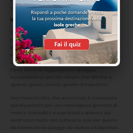
solo se ci sarete solo voi oppure qualcuno che ha i
vostri stessi gusti.
Indicazioni
Direzione sud ovest tenendo come punto di
riferimento la cittadina di Pigadia, scendere verso
la parte opposta seguendo la strada. Dopo circa
nove chilometri svoltare a destra e continuate
sempre dritto fino a trovare i cartelli per Michaliou
Kipos. Prima di raggiungere la spiaggia,
incontrerete un piccolo canyon che alla fine si
apre su questo piccolo gioiello di Karpathos.
Una meta insolita, che ancora non è conosciuta
quindi perfetta per una meravigliosa giornata di
mare in tranquillità e soprattutto riparata dai
venti cosa molto rara sull’isola e solo per questo
da inserire tra le spiagge da vedere a Karpathos.