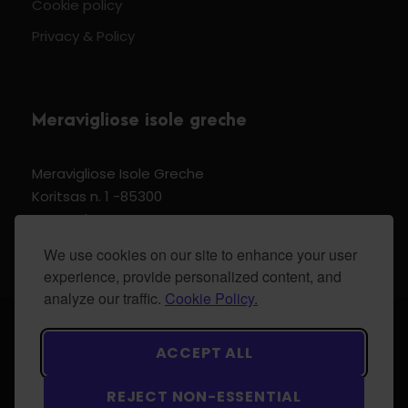
Cookie policy
Privacy & Policy
Meravigliose isole greche
Meravigliose Isole Greche
Koritsas n. 1 -85300
Kos Dodecannese Greece
Vat Number EL 159399905
We use cookies on our site to enhance your user
experience, provide personalized content, and
analyze our traffic.
Cookie Policy.
© 2024 Meravigliose isole greche - All Rights
ACCEPT ALL
Reserved.
REJECT NON-ESSENTIAL