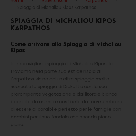
Home
>
Attività Isole
>
karpathos
>
Spiaggia di Michaliou Kipos Karpathos
SPIAGGIA DI MICHALIOU KIPOS
KARPATHOS
Come arrivare alla Spiaggia di Michaliou
Kipos
La meravigliosa spiaggia di Michaliou Kipos, la
troviamo nella parte sud est dell’isola di
Karpathos vicino ad un’altra spiaggia molto
ricercata la spiaggia di Diakoftis con la sua
prorompente vegetazione e dal litorale bianco
bagnato da un mare così bello da farvi sembrare
di essere ai caraibi e perfetto per le famiglie con
bambini per il suo fondale che scende piano
piano.