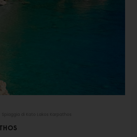
Spiaggia di Kato Lakos Karpathos
ATHOS