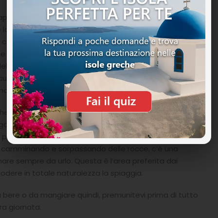
capitale Pigadia ma ancora quasi sconosciuto per la
ove la ricca vegetazione di macchia mediterranea
dal colore grigio e bianco e sabbia color dell’oro, acque
o e turchese acceso dal fondale sassoso ed a questo
o delle scarpette da scoglio che, scende abbastanza
lcuni punti si possono trovare anche delle piccole
 massima attenzione.
i che offrono ombra naturale perché c’è da sottolineare
ganizzata, ci sono alcuni lettini ed ombrelloni ma sono
la piccola baia con una escursione in barca. Se volete
rd camminando e sorpassando delle rocce, c’è una
 mare sempre da urlo. Questa è l’area preferita dai
odere in totale naturalezza la spiaggia.
a bere o da mangiare quindi, premunitevi prima di tutto
ra giornata.