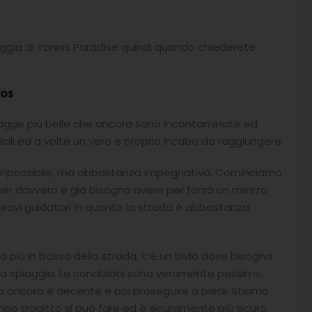
ggia di Yannis Paradise quindi quando chiederete
kos
 spiagge più belle che ancora sono incontaminate ed
ficili ed a volte un vero e proprio incubo da raggiungere.
 è impossibile, ma abbastanza impegnativa. Cominciamo
 per davvero e già bisogna avere per forza un mezzo
ravi guidatori in quanto la strada è abbastanza
 più in basso della strada, c’è un bivio dove bisogna
 la spiaggia. Le condizioni sono veramente pessime,
o ancora è decente e poi proseguire a piedi. Stiamo
ngo tragitto si può fare ed è sicuramente più sicuro.