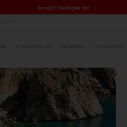
Scopri l`isola per te!
he.com
ME
LE ISOLE GRECHE
ESPERIENZE
CONTATTACI