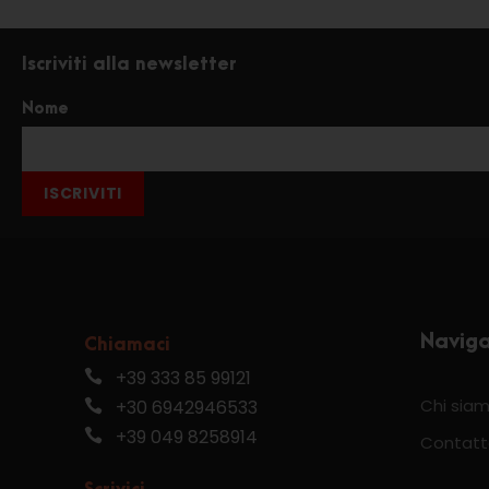
Iscriviti alla newsletter
Nome
ISCRIVITI
Navig
Chiamaci
+39 333 85 99121
Chi sia
+30 6942946533
+39 049 8258914
Contatt