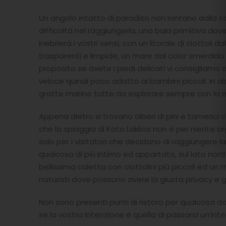
Un angolo intatto di paradiso non lontano dalla 
difficoltà nel raggiungerla, una baia primitiva d
inebrierà i vostri sensi, con un litorale di ciottoli 
trasparenti e limpide, un mare dal color smerald
proposito se avete i piedi delicati vi consigliam
veloce quindi poco adatto ai bambini piccoli. In a
grotte marine tutte da esplorare sempre con la
Appena dietro si trovano alberi di pini e tameric
che la spiaggia di Kato Lakkos non è per niente or
solo per i visitatori che decidono di raggiungere 
qualcosa di più intimo ed appartato, sul lato no
bellissima caletta con ciottolini più piccoli ed un
naturisti dove possono avere la giusta privacy e g
Non sono presenti punti di ristoro per qualcosa d
se la vostra intenzione è quella di passarci un’inte