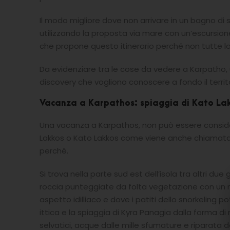
Il modo migliore dove non arrivare in un bagno di 
utilizzando la proposta via mare con un’escursion
che propone questo itinerario perché non tutte lo
Da evidenziare tra le cose da vedere a Karpatho,
discovery che vogliono conoscere a fondo il territo
Vacanza a Karpathos: spiaggia di Kato La
Una vacanza a Karpathos, non può essere considera
Lakkos o Kato Lakkos come viene anche chiamata e 
perché.
Si trova nella parte sud est dell’isola tra altri due 
roccia punteggiate da folta vegetazione con un
aspetto idilliaco e dove i patiti dello snorkeling p
ittica e la spiaggia di Kyra Panagia dalla forma di
selvatici, acque dalle mille sfumature e riparata d