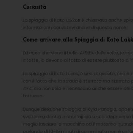
Curiosità
La spiaggia di Kato Lakkos è chiamata anche spia
informazioni ricordatevi anche di questo nome.
Come arrivare alla Spiaggia di Kato Lak
Ed ecco che viene il bello. Al 99% delle volte, le
intatte, lo devono al fatto di essere piuttosto dif
La spiaggia di Kato Lakos, è una di queste, non
con il fatto che la strada è sterrata ma sterrata
4×4, ma non solo è necessario anche essere dei b
tortuosa.
Dunque direzione spiaggia di Kyra Panagia, appena
svoltare a destra e si comincia a scendere verso
meglio lasciare la macchina od il motorino quand
parlando di 10-15 minuti di camminata non è un lu