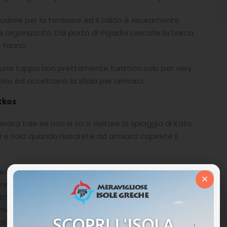
sudore per la tensione ed il caldo è sicuramente
e organizzata. Dal porto di Pigadia cercate la barca
 fanno.
 una tappa non prettamente turistica solo per very
rio ed accettano la sfida per arrivarci.
kkos
ta tale se non si va a visitare la spiaggia di Kato
solo quando riuscirete ad arrivarci capirete il
gioielli, la spiaggia di Achata chiusa da alte scogliere di
×
 mare color smeraldo che dona al paesaggio un
otranno divertirsi alla scoperta della vivace fauna e flora
 mezza luna, con piante di bouganville e oleandri
al vento.