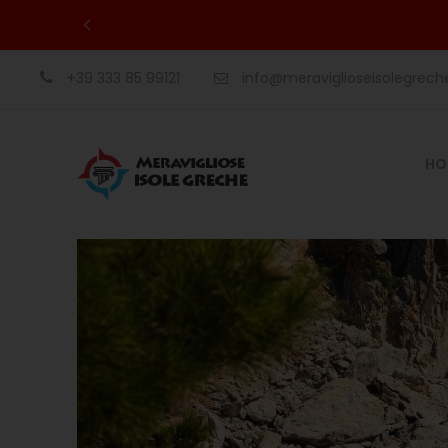
+39 333 85 99121
info@meraviglioseisolegrec
HO