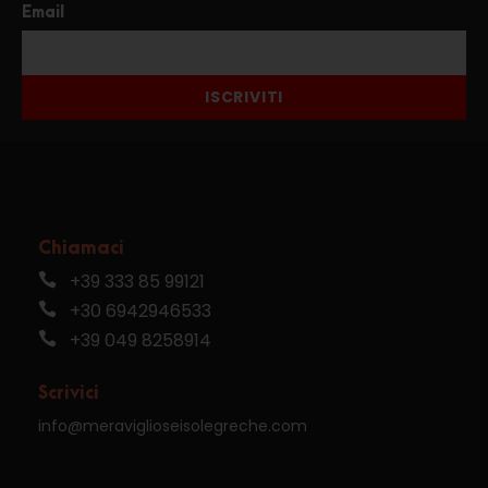
Email
ISCRIVITI
Chiamaci
+39 333 85 99121
+30 6942946533
+39 049 8258914
Scrivici
info@meraviglioseisolegreche.com