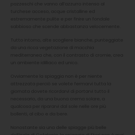
pazzeschi che vanno all’azzurro intenso al
turchese acceso, acque cristalline ed
estremamente pulite e per finire un fondale
sabbioso che scende abbastanza velocemente.
Tutto intorno, alte scogliere bianche, punteggiate
da una ricca vegetazione di macchia
mediterranea che, con il contrasto di cromie, crea
un ambiente idilliaco ed unico.
Ovviamente la spiaggia non è per niente
attrezzata perciò se volete fermarvi tutta la
giornata dovete ricordarvi di portarvi tutto il
necessario, da una buona crema solare, a
qualcosa per ripararvi dal sole nelle ore più
bollenti, al cibo e da bere.
Nonostante sia una delle spiagge più belle
dell’Isola di Cefalonia, la spiaggia di Fteri non è mai