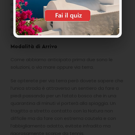
dove si trova inoltre l’ultimo scoglio che rientra
nella zona del golfo. Come nella spiaggia di Fteri
anche qui è possibile fermarsi e le acque sono
ancora più pulite e dai colori intensi rispetto agli
altri arenili, un eden da lasciare senza parole.
Modalità di Arrivo
Come abbiamo anticipato prima due sono le
soluzioni, o via mare oppure via terra.
Se opterete per via terra però dovete sapere che
l’unica strada è attraverso un sentiero da fare a
piedi passando per un fatato bosco che in una
quarantina di minuti vi porterà alla spiaggia. Un
tragitto a stretto contatto con la Natura non
difficile ma da fare con estrema cautela e con
l’abbigliamento adatto, evitate infradito ma
rigorosamente scarpe da tennis.