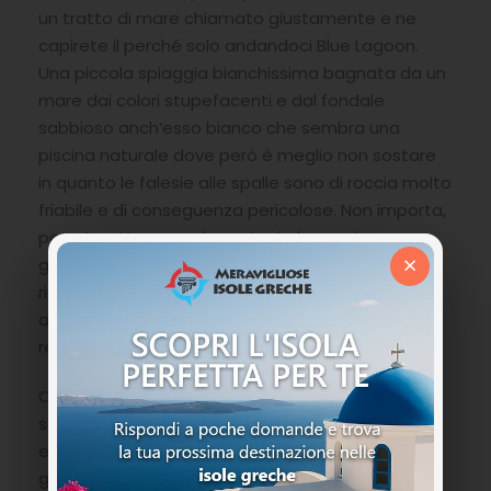
un tratto di mare chiamato giustamente e ne
capirete il perché solo andandoci Blue Lagoon.
Una piccola spiaggia bianchissima bagnata da un
mare dai colori stupefacenti e dal fondale
sabbioso anch’esso bianco che sembra una
piscina naturale dove però è meglio non sostare
in quanto le falesie alle spalle sono di roccia molto
friabile e di conseguenza pericolose. Non importa,
potrete attraccare la vostra imbarcazione e
×
godervi di tanta meraviglia con un bagno
rigenerante e se sarete fortunati ed avrete
azzeccato l’orario, potreste essere solo voi a
regnare sulla zona.
Continuando a navigare nella baia di Fteri tra
scorci fantastici di rocce bianche dove gli unici
esseri viventi sono qualche solitaria capretta ed i
gabbiani, si arriva anche alla spiaggia di Amidi