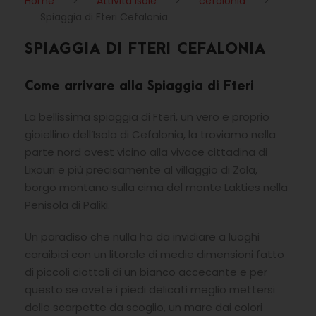
Home
>
Attività Isole
>
cefalonia
>
Spiaggia di Fteri Cefalonia
SPIAGGIA DI FTERI CEFALONIA
Come arrivare alla Spiaggia di Fteri
La bellissima spiaggia di Fteri, un vero e proprio
gioiellino dell’Isola di Cefalonia, la troviamo nella
parte nord ovest vicino alla vivace cittadina di
Lixouri e più precisamente al villaggio di Zola,
borgo montano sulla cima del monte Lakties nella
Penisola di Paliki.
Un paradiso che nulla ha da invidiare a luoghi
caraibici con un litorale di medie dimensioni fatto
di piccoli ciottoli di un bianco accecante e per
questo se avete i piedi delicati meglio mettersi
delle scarpette da scoglio, un mare dai colori