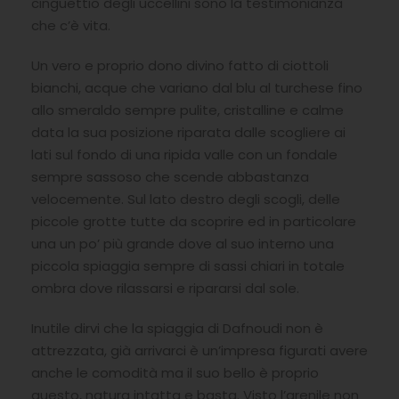
cinguettio degli uccellini sono la testimonianza
che c’è vita.
Un vero e proprio dono divino fatto di ciottoli
bianchi, acque che variano dal blu al turchese fino
allo smeraldo sempre pulite, cristalline e calme
data la sua posizione riparata dalle scogliere ai
lati sul fondo di una ripida valle con un fondale
sempre sassoso che scende abbastanza
velocemente. Sul lato destro degli scogli, delle
piccole grotte tutte da scoprire ed in particolare
una un po’ più grande dove al suo interno una
piccola spiaggia sempre di sassi chiari in totale
ombra dove rilassarsi e ripararsi dal sole.
Inutile dirvi che la spiaggia di Dafnoudi non è
attrezzata, già arrivarci è un’impresa figurati avere
anche le comodità ma il suo bello è proprio
questo, natura intatta e basta. Visto l’arenile non