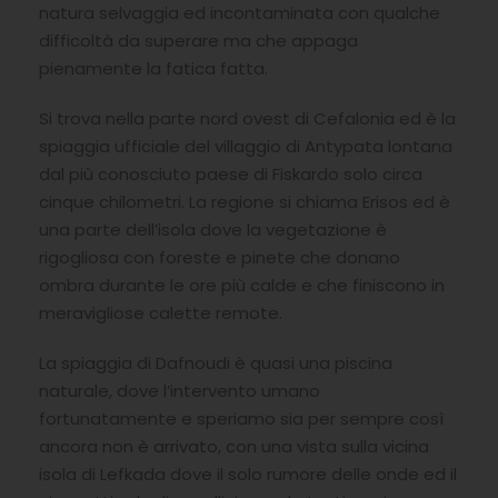
natura selvaggia ed incontaminata con qualche
difficoltà da superare ma che appaga
pienamente la fatica fatta.
Si trova nella parte nord ovest di Cefalonia ed è la
spiaggia ufficiale del villaggio di Antypata lontana
dal più conosciuto paese di Fiskardo solo circa
cinque chilometri. La regione si chiama Erisos ed è
una parte dell’isola dove la vegetazione è
rigogliosa con foreste e pinete che donano
ombra durante le ore più calde e che finiscono in
meravigliose calette remote.
La spiaggia di Dafnoudi è quasi una piscina
naturale, dove l’intervento umano
fortunatamente e speriamo sia per sempre così
ancora non è arrivato, con una vista sulla vicina
isola di Lefkada dove il solo rumore delle onde ed il