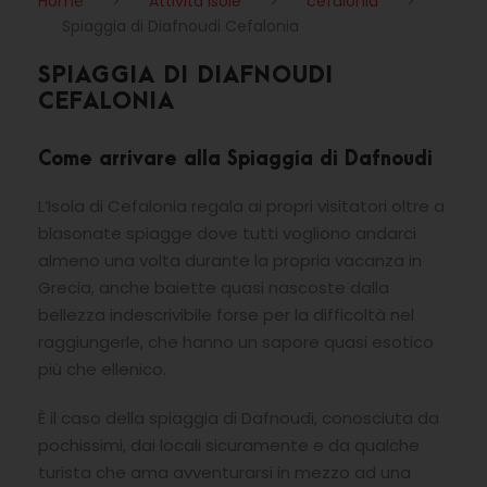
Home
>
Attività Isole
>
cefalonia
>
Spiaggia di Diafnoudi Cefalonia
SPIAGGIA DI DIAFNOUDI
CEFALONIA
Come arrivare alla Spiaggia di Dafnoudi
L’Isola di Cefalonia regala ai propri visitatori oltre a
blasonate spiagge dove tutti vogliono andarci
almeno una volta durante la propria vacanza in
Grecia, anche baiette quasi nascoste dalla
bellezza indescrivibile forse per la difficoltà nel
raggiungerle, che hanno un sapore quasi esotico
più che ellenico.
È il caso della spiaggia di Dafnoudi, conosciuta da
pochissimi, dai locali sicuramente e da qualche
turista che ama avventurarsi in mezzo ad una