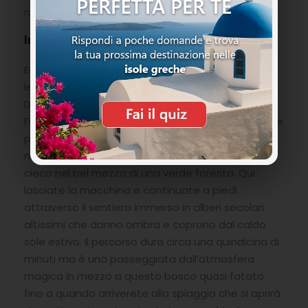
nuotare con lei.
Indicazioni di Arrivo
Ecco, premessa non spaventatevi come sempre
le descrizioni sono sempre peggiori della realtà!
Direzione nord ovest passando per il villaggio di
Fiskardo. Appena finisce il paese, girate a sinistra e
proseguite ancora per circa un chilometro e
mezzo. Arriverete da un certo punto in un vicolo
cieco nel bel mezzo di una verde foresta. Qui
lasciate la macchina e continuate a piedi
attraverso il sentiero immerso in alberi secolari
altissimi che danno ombra e coprono dal caldo
sole estivo. Il percorso dura circa una quindicina di
minuti ma è una passeggiata dall’atmosfera
magica in mezzo a questo bosco quasi fatato
fino a quando arriverete alla spiaggia che si aprirà