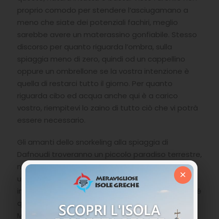
proprio comodo per stendere l’asciugamano a
meno che siate dei potenziali fachiri, meglio
sarebbe avere un materassino gonfiabile. Stesso
discorso per quanto riguarda l’ombra, sulla
spiaggia meno di zero, quindi od un cappellino
oppure un ombrellone se la vostra intenzione è
quella di restarci tutto il giorno. Per quanto
riguarda cibo ed acqua anche qui è a carico
vostro, riempitevi lo zaino di tutto ciò che vi potrà
essere necessario.
Gli amanti dello snorkeling alla spiaggia di
Dafnoudi troveranno un piccolo paradiso terrestre,
non dimenticatevi boccaglio, pinne, maschera ed
×
una macchina fotografica subacquea per
immortalare gli incontri che potrete fare, si perché
qui ama rifugiarsi la foca monaca Monachus-
Monachus e se sarete fortunati potrete anche