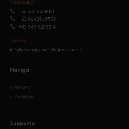
Chiamaci
+39 333 85 99121
+30 6942946533
+39 049 8258914
Scrivici
info@meraviglioseisolegreche.com
Naviga
Chi siamo
Contattaci
Supporto