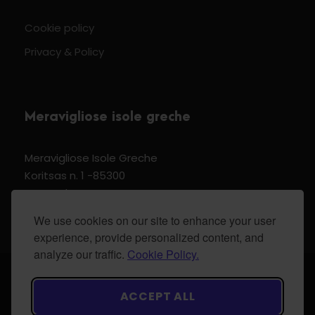
Cookie policy
Privacy & Policy
Meravigliose isole greche
Meravigliose Isole Greche
Koritsas n. 1 -85300
Kos Dodecannese Greece
Vat Number EL 159399905
We use cookies on our site to enhance your user
experience, provide personalized content, and
analyze our traffic.
Cookie Policy.
© 2024 Meravigliose isole greche - All Rights
ACCEPT ALL
Reserved.