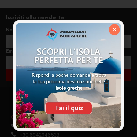
Iscriviti alla newsletter
×
Nome
Email
ISCRIVITI
Chiamaci
+39 333 85 99121
+30 6942946533