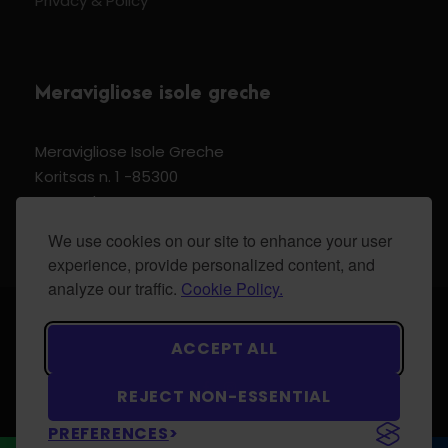
Privacy & Policy
Meravigliose isole greche
Meravigliose Isole Greche
Koritsas n. 1 -85300
Kos Dodecannese Greece
Vat Number EL 159399905
We use cookies on our site to enhance your user
experience, provide personalized content, and
analyze our traffic.
Cookie Policy.
© 2024 Meravigliose isole greche - All Rights
ACCEPT ALL
Reserved.
REJECT NON-ESSENTIAL
PREFERENCES