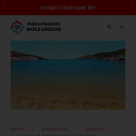
Scopri l`isola per te!
Home
>
Attività Isole
>
calcidica
>