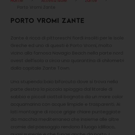
Home
>
Attività Isole
>
zante
>
Porto Vromi Zante
PORTO VROMI ZANTE
Zante è ricca di pittoreschi fiordi insoliti per le Isole
Greche ed uno di questi è Porto Vromi, molto
vicino alla famosa Navagio Beach nella parte nord
ovest dell’isola a circa una quarantina di chilometri
dalla capitale Zante Town.
Una stupenda baia biforcuta dove si trova nella
parte destra la piccola spiaggia dal litorale di
sabbia e piccoli ciottoli bagnata da un mare color
acquamarina con acque limpide e trasparenti. Ai
lati montagne di rocce grigie chiare punteggiate
da macchia mediterranea che insieme alle altre
cromie del paesaggio rendono il luogo idilliaco,
quasi surreale e che funge anche da porto. I