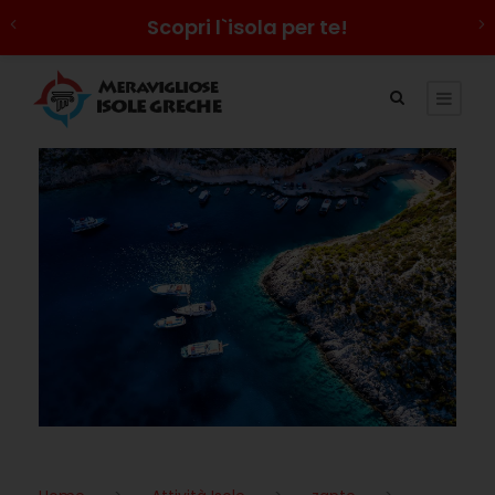
Scopri l`isola per te!