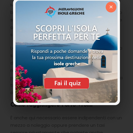
Maria Magdalena sulla pietra quando arrivò in
×
barca a Porto Vromi per diffondere il cristianesimo
sull’isola (qui vi consigliamo di farvi accompagnare
o farvi spiegare bene da un locale per poterle
scorgere).
La vista migliore su Porto Vromi come anche per la
spiaggia del Relitto, rimane comunque sempre
dall’alto. La baia che si divide tra le chiare falesie
ricoperte di vegetazione ed il mar Ionio dal suo
particolare colore che prepotentemente si insinua
tra le rocce, è una vera delizia per gli occhi ed un
ottimo “modello” per scattare la foto perfetta.
Come raggiungere Porto Vromi
È anche qui necessario essere indipendenti con un
mezzo a noleggio oppure prendere un taxi
sempre privatamente che potrete anche