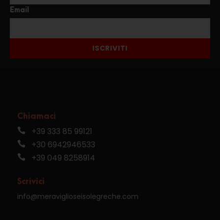
Email
ISCRIVITI
Chiamaci
+39 333 85 99121
+30 6942946533
+39 049 8258914
Scrivici
info@meraviglioseisolegreche.com