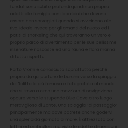
fondali sono subito profondi quindi non proprio
adatti alle famiglie con i bambini che devono
essere ben sorvegliati quando si avvicinano alla
riva. Ideale invece per gli amanti del nuoto ed i
patiti di snorkeling che qui troveranno un vero e
proprio parco di divertimento per le sue bellissime
insenature nascoste ed una fauna e flora marina
di tutto rispetto.
Porto Vromi è conosciuto soprattutto perché
proprio da qui partono le barche verso la spiaggia
del Relitto la più famosa e fotografata al mondo
che si trova a circa una mezz’ora di navigazione
oppure verso le stupende Blue Cave altro luogo
meraviglioso di Zante. Una spiaggia “di passaggio”
principalmente ma dove potrete anche godervi
una splendida giornata di mare. È attrezzata con
lettini ed ombrelloni ma visto le ridotte dimensioni