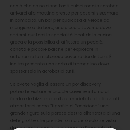
non è che ce ne siano tanti quindi meglio sarebbe
arrivarci alla mattina presto per potersi sistemare
in comodità. Un bar per qualcosa di veloce da
mangiare e da bere, una piccola taverna dove
sedersi, gustarsi le specialità locali della cucina
greca e la possibilità di affittare un pedalò,
canotti e piccole barche per esplorare in
autonomia le misteriose caverne dei dintorni. È
inoltre presente una sorta di trampolino dove
spassarsela in acrobatici tuffi.
Se avete voglia di essere un po’ discovery,
potreste visitare le piccole caverne intorno al
fiordo e le bizzarre sculture modellate dagli eventi
atmosferici come “il profilo di Poseidone” una
grande figura sulla parete destra all’entrata di una
delle grotte che prende forma però solo se vista
da una certa angolazione, oppure l’impronta di