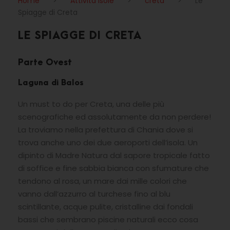
Home
>
Attività Isole
>
creta
>
Le
Spiagge di Creta
LE SPIAGGE DI CRETA
Parte Ovest
Laguna di Balos
Un must to do per Creta, una delle più
scenografiche ed assolutamente da non perdere!
La troviamo nella prefettura di Chania dove si
trova anche uno dei due aeroporti dell’isola. Un
dipinto di Madre Natura dal sapore tropicale fatto
di soffice e fine sabbia bianca con sfumature che
tendono al rosa, un mare dai mille colori che
vanno dall’azzurro al turchese fino al blu
scintillante, acque pulite, cristalline dai fondali
bassi che sembrano piscine naturali ecco cosa