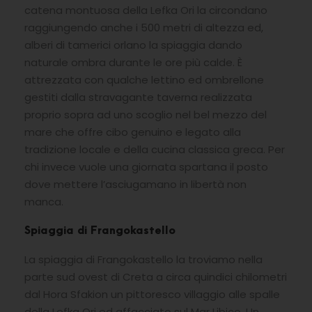
catena montuosa della Lefka Ori la circondano
raggiungendo anche i 500 metri di altezza ed,
alberi di tamerici orlano la spiaggia dando
naturale ombra durante le ore più calde. È
attrezzata con qualche lettino ed ombrellone
gestiti dalla stravagante taverna realizzata
proprio sopra ad uno scoglio nel bel mezzo del
mare che offre cibo genuino e legato alla
tradizione locale e della cucina classica greca. Per
chi invece vuole una giornata spartana il posto
dove mettere l’asciugamano in libertà non
manca.
Spiaggia di Frangokastello
La spiaggia di Frangokastello la troviamo nella
parte sud ovest di Creta a circa quindici chilometri
dal Hora Sfakion un pittoresco villaggio alle spalle
della Lefka Ori ed affacciato sul Mar Libico. Un