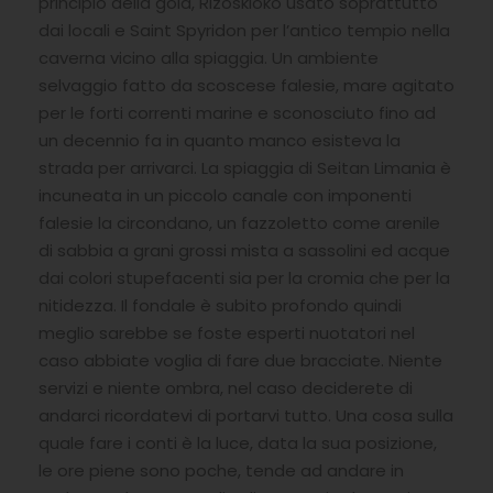
principio della gola, Rizoskloko usato soprattutto
dai locali e Saint Spyridon per l’antico tempio nella
caverna vicino alla spiaggia. Un ambiente
selvaggio fatto da scoscese falesie, mare agitato
per le forti correnti marine e sconosciuto fino ad
un decennio fa in quanto manco esisteva la
strada per arrivarci. La spiaggia di Seitan Limania è
incuneata in un piccolo canale con imponenti
falesie la circondano, un fazzoletto come arenile
di sabbia a grani grossi mista a sassolini ed acque
dai colori stupefacenti sia per la cromia che per la
nitidezza. Il fondale è subito profondo quindi
meglio sarebbe se foste esperti nuotatori nel
caso abbiate voglia di fare due bracciate. Niente
servizi e niente ombra, nel caso deciderete di
andarci ricordatevi di portarvi tutto. Una cosa sulla
quale fare i conti è la luce, data la sua posizione,
le ore piene sono poche, tende ad andare in