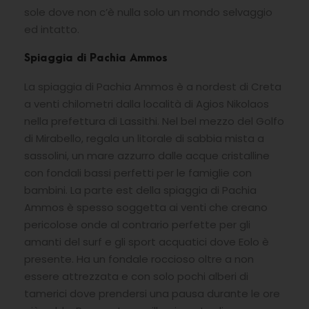
sole dove non c’è nulla solo un mondo selvaggio
ed intatto.
Spiaggia di Pachia Ammos
La spiaggia di Pachia Ammos è a nordest di Creta
a venti chilometri dalla località di Agios Nikolaos
nella prefettura di Lassithi. Nel bel mezzo del Golfo
di Mirabello, regala un litorale di sabbia mista a
sassolini, un mare azzurro dalle acque cristalline
con fondali bassi perfetti per le famiglie con
bambini. La parte est della spiaggia di Pachia
Ammos è spesso soggetta ai venti che creano
pericolose onde al contrario perfette per gli
amanti del surf e gli sport acquatici dove Eolo è
presente. Ha un fondale roccioso oltre a non
essere attrezzata e con solo pochi alberi di
tamerici dove prendersi una pausa durante le ore