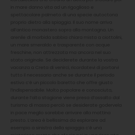
in mare danno vita ad un rigoglioso e
spettacolare palmeto di una specie autoctona
proprio dietro alla spiaggia. Il suo nome arriva
all’antico monastero sopra alla montagna. Un
arenile di morbida sabbia chiara mista a ciottolini,
un mare smeraldo e trasparente con acque
freschine, non attrezzata ma ancora nel suo
stato originale. Se deciderete durante la vostra
vacanza a Creta di venirci, ricordatevi di portarvi
tutto il necessario anche se durante il periodo
estivo c’è un piccolo baretto che offre giusto
l’indispensabile. Molto popolare e conosciuta,
durante l’alta stagione viene presa d’assalto dal
turismo di massa perciò se desiderate godervela
in pace meglio sarebbe arrivare alla mattina
presto. L’area è bellissima da esplorare ad
esempio a sinistra della spiaggia c’è una