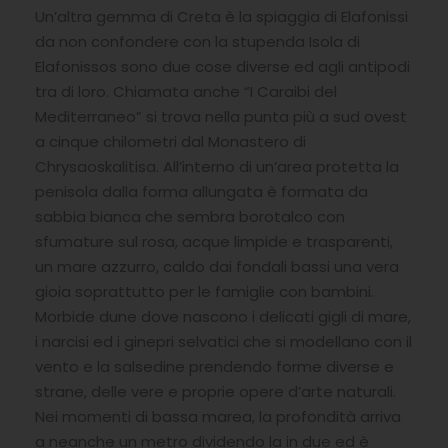
Un’altra gemma di Creta è la spiaggia di Elafonissi
da non confondere con la stupenda Isola di
Elafonissos sono due cose diverse ed agli antipodi
tra di loro. Chiamata anche “I Caraibi del
Mediterraneo” si trova nella punta più a sud ovest
a cinque chilometri dal Monastero di
Chrysaoskalitisa. All’interno di un’area protetta la
penisola dalla forma allungata è formata da
sabbia bianca che sembra borotalco con
sfumature sul rosa, acque limpide e trasparenti,
un mare azzurro, caldo dai fondali bassi una vera
gioia soprattutto per le famiglie con bambini.
Morbide dune dove nascono i delicati gigli di mare,
i narcisi ed i ginepri selvatici che si modellano con il
vento e la salsedine prendendo forme diverse e
strane, delle vere e proprie opere d’arte naturali.
Nei momenti di bassa marea, la profondità arriva
a neanche un metro dividendo la in due ed è