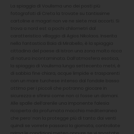
La spiaggia di Voulisma uno dei posti più
fotografati di Creta la trovate su tantissime
cartoline e magari non ve ne siete mai accorti. Si
trova a nord est a pochi chilometri dal
caratteristico villaggio di Agios Nikolaos. Inserita
nella fantastica Baia di Mirabello, è la spiaggia
cittadina del paese di Istron una zona molto ricca
di natura incontaminata. Dall’atmosfera esotica,
la spiaggia di Voulisma lunga settecento metri, è
di sabbia fine chiara, acque limpide e trasparenti
con un mare turchese intenso dal fondale basso
ottimo per i piccoli che potranno giocare in
sicurezza e sfinirsi come non ci fosse un domani.
Alle spalle dell’arenile una imponente falesia
ricoperta da profumata macchia mediterranea
che pero’ non la protegge più di tanto dai venti
quindi se vorrete passarci la giornata, controllate
prima le condizioni meteo oppure se vi spostate