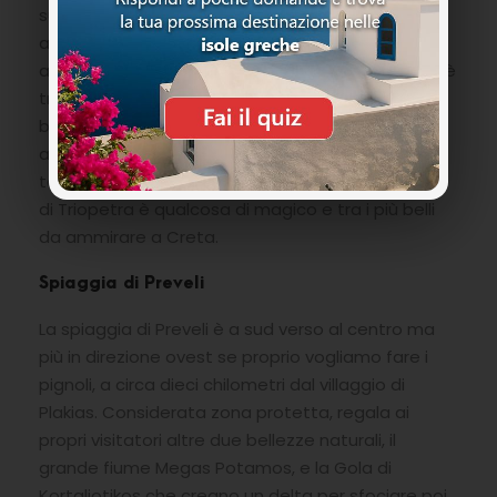
sua posizione la rende vulnerabile ai venti
agitando il mare e creando onde non proprio
adatte alle famiglie con bambini, quando invece è
tranquilla, risulta perfetta grazie al suo fondale
basso. Una zona è libera mentre l’altra è
attrezzata con lettini, ombrelloni e qualche
taverna. Il momento del tramonto dalla spiaggia
di Triopetra è qualcosa di magico e tra i più belli
da ammirare a Creta.
Spiaggia di Preveli
La spiaggia di Preveli è a sud verso al centro ma
più in direzione ovest se proprio vogliamo fare i
pignoli, a circa dieci chilometri dal villaggio di
Plakias. Considerata zona protetta, regala ai
propri visitatori altre due bellezze naturali, il
grande fiume Megas Potamos, e la Gola di
Kortaliotikos che creano un delta per sfociare poi