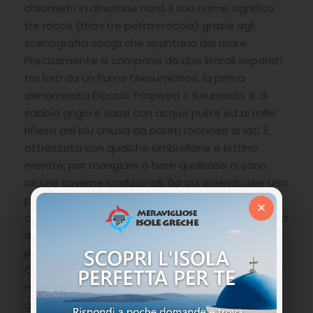
chilometri in direzione nord. Il suo nome significa
tre rocce (tria=tre petra=roccia) grazie agli
scenografici scogli che spuntano dal mare.
Precisamente si compone da due litorali separati
tra loro da un fiume l’Akoumianos, la prima
denominata Piccola Triopetra o Koumado, è di
sabbia grigia e sassi con acque pulite ed ai mille
riflessi del blu chiusa da pareti rocciose ai lati. È
attrezzata con qualche ombrellone e lettino
mentre, per mangiare o bere qualcosa ci sono
alcune taverne tradizionali. Da qui volendo per una
pausa dal sole attraverso un sentiero di un
×
chilometro si raggiunge la cappella del Profeta Elia
al di sopra della collina dove godere di un
panorama meraviglioso. La seconda chiamata
Chatzi che si estende fino alla spiaggia di Ligres è
molto lunga e principalmente di sabbia a grani
grossi con acque trasparenti e color smeraldo. La