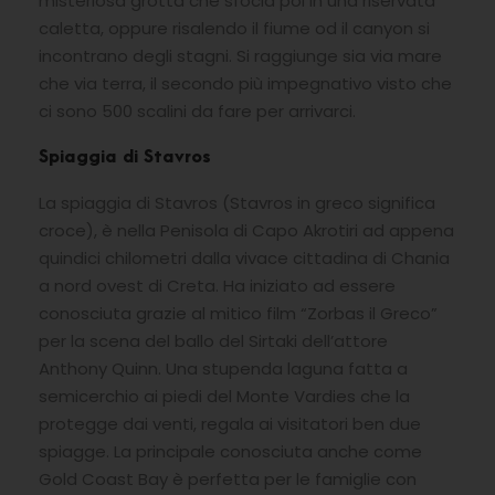
misteriosa grotta che sfocia poi in una riservata
caletta, oppure risalendo il fiume od il canyon si
incontrano degli stagni. Si raggiunge sia via mare
che via terra, il secondo più impegnativo visto che
ci sono 500 scalini da fare per arrivarci.
Spiaggia di Stavros
La spiaggia di Stavros (Stavros in greco significa
croce), è nella Penisola di Capo Akrotiri ad appena
quindici chilometri dalla vivace cittadina di Chania
a nord ovest di Creta. Ha iniziato ad essere
conosciuta grazie al mitico film “Zorbas il Greco”
per la scena del ballo del Sirtaki dell’attore
Anthony Quinn. Una stupenda laguna fatta a
semicerchio ai piedi del Monte Vardies che la
protegge dai venti, regala ai visitatori ben due
spiagge. La principale conosciuta anche come
Gold Coast Bay è perfetta per le famiglie con