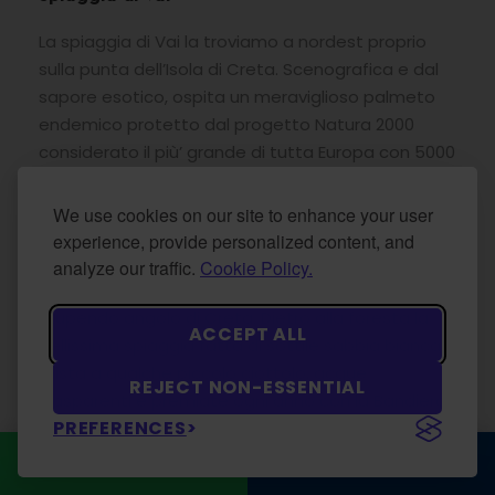
La spiaggia di Vai la troviamo a nordest proprio
sulla punta dell’Isola di Creta. Scenografica e dal
sapore esotico, ospita un meraviglioso palmeto
endemico protetto dal progetto Natura 2000
considerato il più’ grande di tutta Europa con 5000
palme di una antica specie endemica. La sua
origine viene giustificata dal fatto che i mercanti
We use cookies on our site to enhance your user
fenici fermandosi proprio qui a riposare per poi
experience, provide personalized content, and
dirigersi verso l’Africa, buttassero i semi dei datteri
analyze our traffic.
Cookie Policy.
che mangiavano dando così vita a questo
stupendo angolo di Creta. Dietro alla foresta la
ACCEPT ALL
bellissima spiaggia fatta di sottile sabbia bianca
mista a qualche piccolo ciottolo, acque
REJECT NON-ESSENTIAL
trasparenti e premiate ogni anno con la Bandiera
PREFERENCES
Blu, un mare azzurro e turchese dai fondali che
digradano dolcemente ottimi per le famiglie con
WhatsApp
CONTATTACI
bambini ed a chi piace nuotare. È ben attrezzata