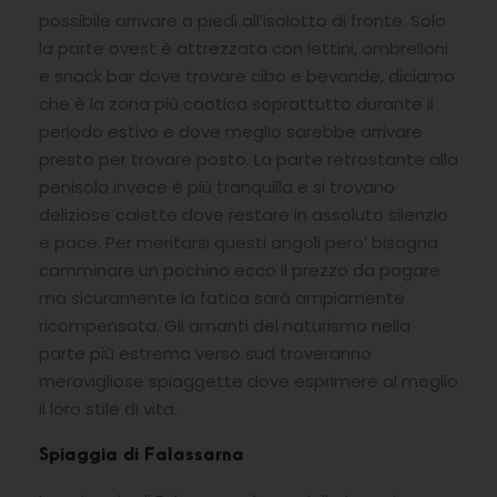
possibile arrivare a piedi all’isolotto di fronte. Solo
la parte ovest è attrezzata con lettini, ombrelloni
e snack bar dove trovare cibo e bevande, diciamo
che è la zona più caotica soprattutto durante il
periodo estivo e dove meglio sarebbe arrivare
presto per trovare posto. La parte retrostante alla
penisola invece è più tranquilla e si trovano
deliziose calette dove restare in assoluto silenzio
e pace. Per meritarsi questi angoli pero’ bisogna
camminare un pochino ecco il prezzo da pagare
ma sicuramente la fatica sarà ampiamente
ricompensata. Gli amanti del naturismo nella
parte più estrema verso sud troveranno
meravigliose spiaggette dove esprimere al meglio
il loro stile di vita.
Spiaggia di Falassarna