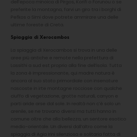
dell’epoca minoica di Pirgos, Korifi o Forunou o se
preferite la montagna, farvi un giro tra i borghi di
Pefkos o Simi dove potrete ammirare una delle
ultime foreste di Creta.
Spiaggia di Xerocambos
La spiaggia di Xerocambos si trova in una delle
aree più antiche e remote nella prefettura di
Lassithi a sud est proprio alla fine dell’isola. Tutta
la zona è impressionante, qui madre natura è
ancora al suo stato primordiale con insenature
nascoste in irte montagne rocciose con qualche
ciuffo di vegetazione, grotte naturali, canyon e
parti aride arse dal sole. In realtà non c’è solo un
arenile, se ne trovano diversi ma tutti hanno in
comune oltre che alla bellezza, un sentore esotico
medio-orientale. Un diversi dall’altro come la
spiaggia di Agia Irini silenziosa e solitaria fatta di