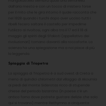
Frangokastello sembra quasi una sentinella
dall’aria mesta e con un tocco di mistero forse
per il mito che le gira intorno il quale racconta che
nel 1828 quando i turchi dopo aver ucciso tutti i
ribelli fecero saltare il castello per impedirne
l’utilizzo ai rivoltosi, ogni alba tra il 17 ed il 18 di
maggio gli spiriti degli Sfakioti (appellativo dei
rivoluzionari) tornano davanti alla roccaforte. La
scienza ha una spiegazione ma a noi piace di più
la leggenda.
Spiaggia di Triopetra
La spiaggia di Triopetra è a sud ovest di Creta a
meno di quindici chilometri dal villaggio di Akoumia
ai piedi del monte Siderotas ricco di stupende
chiese del periodo bizantino (in paese c’è un
antico forno dove potrete gustare delizie che solo
qui si trovano) mentre Rethymno a cinquanta