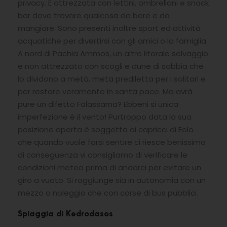
privacy. È attrezzata con lettini, ombrelloni e snack
bar dove trovare qualcosa da bere e da
mangiare. Sono presenti inoltre sport ed attività
acquatiche per divertirsi con gli amici o la famiglia.
A nord di Pachia Ammos, un altro litorale selvaggio
e non attrezzato con scogli e dune di sabbia che
lo dividono a metà, meta prediletta per i solitari e
per restare veramente in santa pace. Ma avrà
pure un difetto Falassarna? Ebbeni si unica
imperfezione è il vento! Purtroppo data la sua
posizione aperta è soggetta ai capricci di Eolo
che quando vuole farsi sentire ci riesce benissimo
di conseguenza vi consigliamo di verificare le
condizioni meteo prima di andarci per evitare un
giro a vuoto. Si raggiunge sia in autonomia con un
mezzo a noleggio che con corse di bus pubblici.
Spiaggia di Kedrodasos