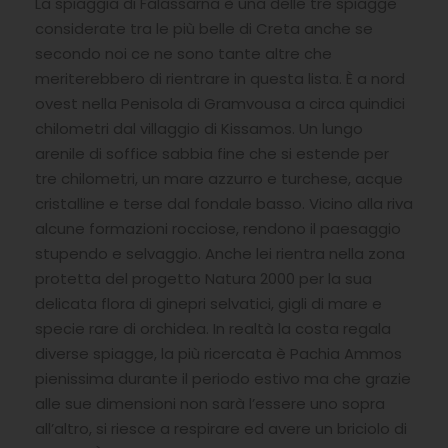
La spiaggia di Falassarna è una delle tre spiagge
considerate tra le più belle di Creta anche se
secondo noi ce ne sono tante altre che
meriterebbero di rientrare in questa lista. È a nord
ovest nella Penisola di Gramvousa a circa quindici
chilometri dal villaggio di Kissamos. Un lungo
arenile di soffice sabbia fine che si estende per
tre chilometri, un mare azzurro e turchese, acque
cristalline e terse dal fondale basso. Vicino alla riva
alcune formazioni rocciose, rendono il paesaggio
stupendo e selvaggio. Anche lei rientra nella zona
protetta del progetto Natura 2000 per la sua
delicata flora di ginepri selvatici, gigli di mare e
specie rare di orchidea. In realtà la costa regala
diverse spiagge, la più ricercata è Pachia Ammos
pienissima durante il periodo estivo ma che grazie
alle sue dimensioni non sarà l’essere uno sopra
all’altro, si riesce a respirare ed avere un briciolo di