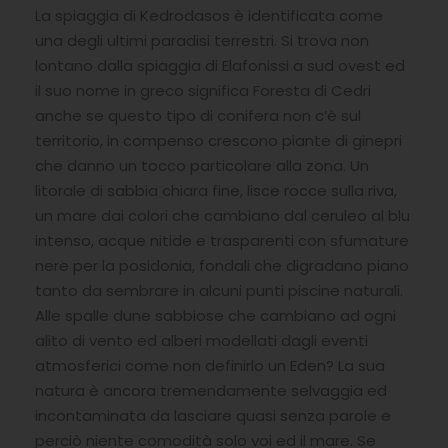
La spiaggia di Kedrodasos è identificata come
una degli ultimi paradisi terrestri. Si trova non
lontano dalla spiaggia di Elafonissi a sud ovest ed
il suo nome in greco significa Foresta di Cedri
anche se questo tipo di conifera non c’è sul
territorio, in compenso crescono piante di ginepri
che danno un tocco particolare alla zona. Un
litorale di sabbia chiara fine, lisce rocce sulla riva,
un mare dai colori che cambiano dal ceruleo al blu
intenso, acque nitide e trasparenti con sfumature
nere per la posidonia, fondali che digradano piano
tanto da sembrare in alcuni punti piscine naturali.
Alle spalle dune sabbiose che cambiano ad ogni
alito di vento ed alberi modellati dagli eventi
atmosferici come non definirlo un Eden? La sua
natura è ancora tremendamente selvaggia ed
incontaminata da lasciare quasi senza parole e
perciò niente comodità solo voi ed il mare. Se