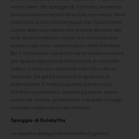
verso ovest alla spiaggia di Volismeni, troverete
una piccola insenatura dove Eolo non arriva. Viene
chiamata anche Golden Beach per il particolare
colore della sua sabbia che in base alla luce del
sole diventa brillante come l’oro ed anche per
questo ogni anno viene insignita dalla Bandiera
Blu. È attrezzata con lettini ed ombrelloni mentre
per quanto riguarda la ristorazione, in cima alla
collina si trova uno snack bar che offre cibo e
bevande. Da qui il panorama è qualcosa di
indescrivibile. È molto popolare quindi molto
affollata soprattutto durante il periodo estivo
perciò se vorrete godervela in tranquillità meglio
sarebbe raggiungerla alla mattina.
Spiaggia di Kolokytha
La segreta spiaggia di Kolokytha (significa