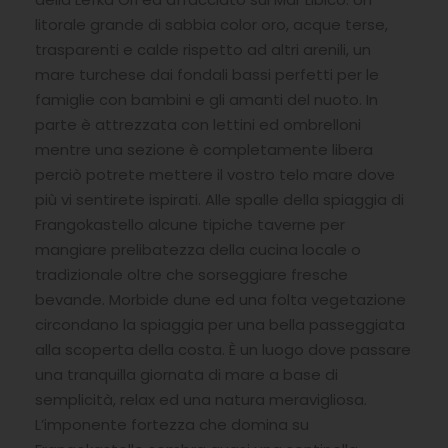
litorale grande di sabbia color oro, acque terse,
trasparenti e calde rispetto ad altri arenili, un
mare turchese dai fondali bassi perfetti per le
famiglie con bambini e gli amanti del nuoto. In
parte è attrezzata con lettini ed ombrelloni
mentre una sezione è completamente libera
perciò potrete mettere il vostro telo mare dove
più vi sentirete ispirati. Alle spalle della spiaggia di
Frangokastello alcune tipiche taverne per
mangiare prelibatezza della cucina locale o
tradizionale oltre che sorseggiare fresche
bevande. Morbide dune ed una folta vegetazione
circondano la spiaggia per una bella passeggiata
alla scoperta della costa. È un luogo dove passare
una tranquilla giornata di mare a base di
semplicità, relax ed una natura meravigliosa.
L’imponente fortezza che domina su