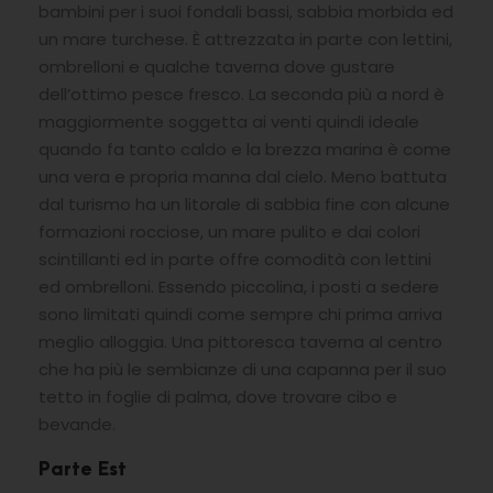
bambini per i suoi fondali bassi, sabbia morbida ed
un mare turchese. È attrezzata in parte con lettini,
ombrelloni e qualche taverna dove gustare
dell’ottimo pesce fresco. La seconda più a nord è
maggiormente soggetta ai venti quindi ideale
quando fa tanto caldo e la brezza marina è come
una vera e propria manna dal cielo. Meno battuta
dal turismo ha un litorale di sabbia fine con alcune
formazioni rocciose, un mare pulito e dai colori
scintillanti ed in parte offre comodità con lettini
ed ombrelloni. Essendo piccolina, i posti a sedere
sono limitati quindi come sempre chi prima arriva
meglio alloggia. Una pittoresca taverna al centro
che ha più le sembianze di una capanna per il suo
tetto in foglie di palma, dove trovare cibo e
bevande.
Parte Est