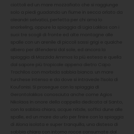
ciottoli ed un mare mozzafiato che si raggiunge
solo a piedi guadando un fiume in secca orlato da
oleandri selvatici, perfetta per chi ama lo
snorkeling, oppure la spiaggia di Ligia Lakkos con i
suoi tre scogli di fronte ed alte montagne alle
spalle con un arenile di piccoli sassi grigi e qualche
albero per difendersi dal sole, ed ancora la
spiaggia di Mazzida Ammos la più estesa e quella
dal sapore più tropicale appena dietro Capo
Trachilos con morbida sabbia bianca. un mare
turchese intenso e da dove si intravede l’isola di
Koufonisi. Si prosegue con la spiaggia di
Gerontolakkos conosciuta anche come Agios
Nikolaos in onore della cappella dedicata al Santo,
con la sabbia chiara, acque nitide, soffici dune alle
spalle, ed un mare da urlo per finire con la spiaggia
di Alona isolata e super tranquilla, una distesa di
sabbia chiara con intorno rocce consumate dal