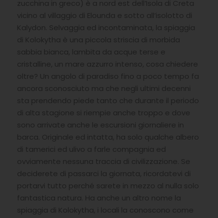
zucchina in greco) è a nord est dell’Isola di Creta
vicino al villaggio di Elounda e sotto all’isolotto di
Kalydon. Selvaggia ed incontaminata, la spiaggia
di Kolokytha è una piccola striscia di morbida
sabbia bianca, lambita da acque terse e
cristalline, un mare azzurro intenso, cosa chiedere
oltre? Un angolo di paradiso fino a poco tempo fa
ancora sconosciuto ma che negli ultimi decenni
sta prendendo piede tanto che durante il periodo
di alta stagione si riempie anche troppo e dove
sono arrivate anche le escursioni giornaliere in
barca. Originale ed intatta, ha solo qualche albero
di tamerici ed ulivo a farle compagnia ed
ovviamente nessuna traccia di civilizzazione. Se
deciderete di passarci la giornata, ricordatevi di
portarvi tutto perché sarete in mezzo al nulla solo
fantastica natura. Ha anche un altro nome la
spiaggia di Kolokytha, i locali la conoscono come