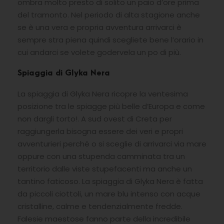
ombra molto presto di solito un paio d’ore prima
del tramonto. Nel periodo di alta stagione anche
se è una vera e propria avventura arrivarci è
sempre stra piena quindi scegliete bene l’orario in
cui andarci se volete godervela un po di più.
Spiaggia di Glyka Nera
La spiaggia di Glyka Nera ricopre la ventesima
posizione tra le spiagge più belle d’Europa e come
non dargli torto!. A sud ovest di Creta per
raggiungerla bisogna essere dei veri e propri
avventurieri perché o si sceglie di arrivarci via mare
oppure con una stupenda camminata tra un
territorio dalle viste stupefacenti ma anche un
tantino faticoso. La spiaggia di Glyka Nera è fatta
da piccoli ciottoli, un mare blu intenso con acque
cristalline, calme e tendenzialmente fredde.
Falesie maestose fanno parte della incredibile