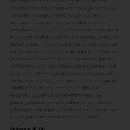
più calde. Per una tranquilla giornata di mare
meglio stare nella zona ovest che è protetta dai
venti da una diga foranea, è sabbiosa ed
organizzata con tutte le comodità. Durante il
periodo estivo date le sue dimensioni non è quasi
mai super affollata e si riesce a trovare un angolo
dove rilassarsi in santa pace. Per quanto riguarda
la ristorazione, alle spalle della spiaggia di Pachia
Ammos una discreta scelta tra taverne tipiche e
caffetterie dove concedersi una tregua dal caldi
raggi solari. Se vi piace andare alla scoperta del
territorio non perdetevi una visitata al villaggio di
Vasiliki in direzione sud verso la bellissima
Ierapetra oppure se amate il trekking, una
passeggiata nella spettacolare Gola di Cha dal
paesaggio selvaggio ed arido con un canyon che
regala panorami da lasciare senza fiato.
Spiaggia di Vai