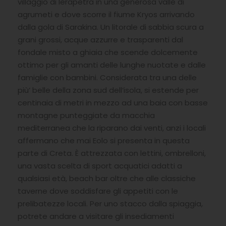
villaggio di Ierapetra in una generosa valle di
agrumeti e dove scorre il fiume Kryos arrivando
dalla gola di Sarakina. Un litorale di sabbia scura a
grani grossi, acque azzurre e trasparenti dal
fondale misto a ghiaia che scende dolcemente
ottimo per gli amanti delle lunghe nuotate e dalle
famiglie con bambini. Considerata tra una delle
più’ belle della zona sud dell’isola, si estende per
centinaia di metri in mezzo ad una baia con basse
montagne punteggiate da macchia
mediterranea che la riparano dai venti, anzi i locali
affermano che mai Eolo si presenta in questa
parte di Creta. È attrezzata con lettini, ombrelloni,
una vasta scelta di sport acquatici adatti a
qualsiasi età, beach bar oltre che alle classiche
taverne dove soddisfare gli appetiti con le
prelibatezze locali. Per uno stacco dalla spiaggia,
potrete andare a visitare gli insediamenti