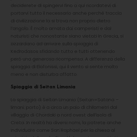
deciderete di spingervi fino a qui ricordatevi di
portarvi tutto il necessario anche perché traccia
di civilizzazione la si trova non proprio dietro
l’angolo. È molto amata dai camperisti e dai
naturisti che nonostante siano vietati in Grecia, si
azzardano ad arrivare sulla spiaggia di
Kedrodasos sfidando tutto e tutti ottenendo
però una generosa ricompensa. A differenza della
spiaggia di Elafonissi, qui il vento si sente molto
meno e non disturba affatto.
Spiaggia di Seitan Limania
La spiaggia di Seitan Limania (Seitan=Satana –
limani: porto) è a circa un paio di chilometri dal
villaggio di Chordaki a nord ovest dell’isola di
Creta. In realtà ha diversi nomi, la potrete anche
individuare come San Raphael per la chiesa al