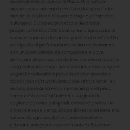
aspettarvi dalla Laguna di Balos. Una natura
ancora incontaminata che vista dall’alto rende
ancora di più l’idea di questo angolo di Paradiso
sulla terra. È un’area protetta e rientra nel
progetto Natura 2000 dove amano sguazzare le
foche monache e le tartarughe Caretta-Caretta,
un tripudio di profumata macchia mediterranea
con un promontorio da conquistare e dove
ammirare un panorama da lasciare senza fiato. La
zona è deserta non ci sono abitanti e tanto meno
segni di modernità a parte in estate quando si
trova una struttura turistica che affitta lettini ed
ombrelloni esauriti ovviamente nel giro di poco
tempo visto che tutti almeno un giorno lo
vogliono passare qui quindi, andateci presto. Un
chiosco invece per qualcosa di fresco da bere e di
veloce da sgranocchiare, niente taverne o
ristoranti solo incontaminata natura. Ed eccoci