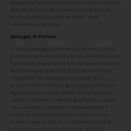
spiaggia di Agios Loukas per la sua antica cappella
dalla quale la visuale è pazzesca. Sullo sfondo,
l’isola di Spinalonga che fino al 1957 era il
lazzaretto dei lebbrosi.
Spiaggia di Matala
La mitica spiaggia di Matala, è a sud est di Creta
proprio dove la pianura di Messara si incontra con i
monti di Asterousia. Un arenile di sabbia vellutata
dorata dalla lunghezza di circa trecento metri
contornata da seducenti rocce dove al suo
interno si celano antiche grotte preistoriche ad
oggi purtroppo non più visibili ma che nei mitici
anni 60 e 70 erano la dimora degli hippies che da
tutto il mondo si stabilirono qui inseguendo il
sogno di una vita libera ed a contatto con la
natura. Le sue acque sono trasparenti e pulite
mentre il mare assume cromie di azzurro e