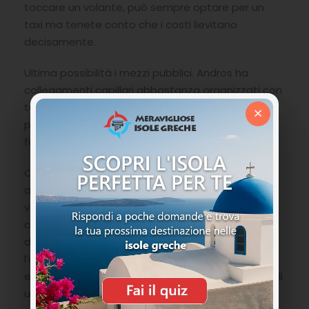
toccare un volante, può sempre optare per un
taxi ma tenete conto che i costi lievitano
decisamente.
Ultima possibilità i mezzi pubblici. Andros ha
collegamenti capillari abbastanza organizzati con
tutti i villaggi, solitamente dal porto di Gavrio
×
partono tutte le corse che vi potranno portare
fino a Batsi ed alla Chora mediamente ogni ora.
Come sempre vi consigliamo di consultare
attentamente le tabelle orarie perché oltre a
variare in base alle stagioni, c’è da tenere conto
che l’isola non essendo così popolosa e le
distanze non proprio così veloci tra un punto e
l’altro (dipende sempre dove vorrete andare ad
esempio dal porto di Gavrio alla Chora parliamo di
un’ora abbondante) possono essere