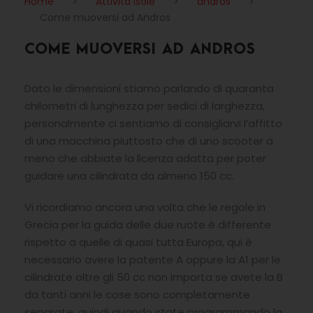
Home
>
Attività Isole
>
andros
>
Come muoversi ad Andros
COME MUOVERSI AD ANDROS
Dato le dimensioni stiamo parlando di quaranta
chilometri di lunghezza per sedici di larghezza,
personalmente ci sentiamo di consigliarvi l’affitto
di una macchina piuttosto che di uno scooter a
meno che abbiate la licenza adatta per poter
guidare una cilindrata da almeno 150 cc.
Vi ricordiamo ancora una volta che le regole in
Grecia per la guida delle due ruote è differente
rispetto a quelle di quasi tutta Europa, qui è
necessario avere la patente A oppure la A1 per le
cilindrate oltre gli 50 cc non importa se avete la B
da tanti anni le cose sono completamente
separate, quindi quando state programmando la