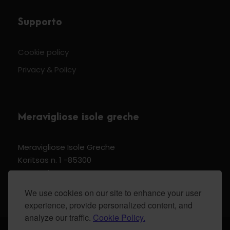
Supporto
Cookie policy
Privacy & Policy
Meravigliose isole greche
Meravigliose Isole Greche
Koritsas n. 1 -85300
Kos Dodecannese Greece
Vat Number EL 159399905
We use cookies on our site to enhance your user
experience, provide personalized content, and
analyze our traffic.
Cookie Policy.