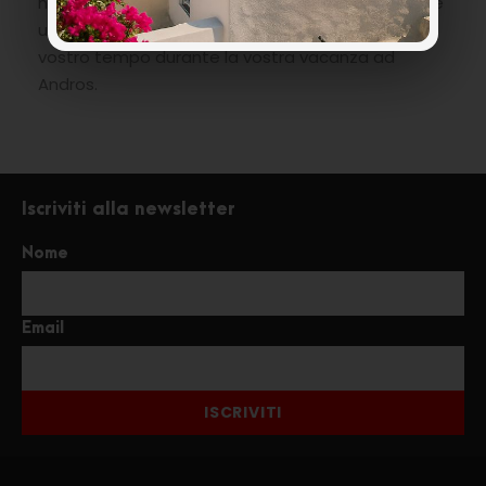
notevolmente ridotte quindi è fondamentale fare
un programma al fine di organizzare al meglio il
vostro tempo durante la vostra vacanza ad
Andros.
Iscriviti alla newsletter
Nome
Email
ISCRIVITI