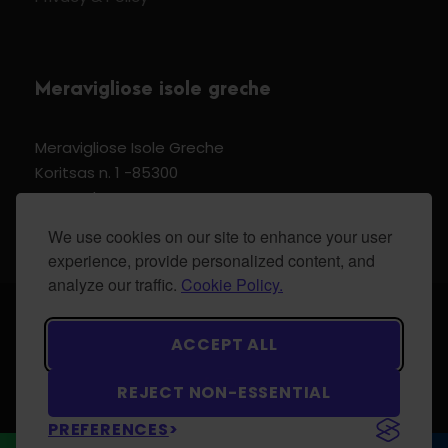
Meravigliose isole greche
Meravigliose Isole Greche
Koritsas n. 1 -85300
Kos Dodecannese Greece
Vat Number EL 159399905
We use cookies on our site to enhance your user
experience, provide personalized content, and
analyze our traffic.
Cookie Policy.
© 2024 Meravigliose isole greche - All Rights
ACCEPT ALL
Reserved.
REJECT NON-ESSENTIAL
PREFERENCES