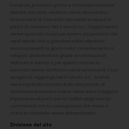
Katapola, presenta grotte e formazioni rocciose
abitate dal tardo neolitico come dimostrano i
ritrovamenti di manufatti domestici e reperti in
pietra di ossidiana. Nel X secolo a.C. l’agglomerato
venne spostato a sud per essere più protetto dai
venti dando vita a grandiosi edifici ellenistici
ancora presenti ai giorni nostri. L’insediamento si
sviluppò ulteriormente grazie ai colonizzatori
dell’isola di Samos e per questo motivo la
sommità venne fortificata come un’acropoli. Il suo
apogeo lo raggiunge nel IV secolo a.C. quando
viene ingrandita ancora di più. Nel periodo di
dominazione romana invece viene data maggiore
importanza al porto per la facilità degli scambi
commerciali con la conseguenza che mano a
mano la cittadella venne abbandonata.
Divisione del sito