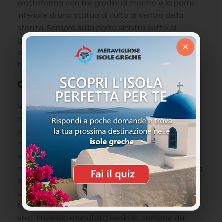
piattaforma con tre gradini di marmo e la parte
inferiore di una statua di culto al centro della
stanza. Sempre sulla parte sinistra sotto al
ginnasio case, negozi pozzi dell’età ellenistica,
×
oltre al bastione le mura che seguono il pendio
fino al porto.
Caratteristiche della parte superiore
Nella parte in cima lo scenario cambia
nettamente. La formazione geologica evince la
presenza di terrazze rocciose naturali, grotte e
mura arcaiche del VIII/VII secolo a.C. Sul lato nord
est la base di un’antica torre. Un santuario a 255
metri sopra al livello del mare sulla punta rocciosa,
con sotto una profonda caverna accessibile da
una minuscola apertura chiamata
fantasiosamente “Tomba di Minosse” dove sono
stati rinvenuti manufatti neolitici, carbone da