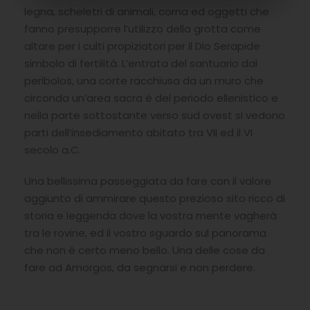
legna, scheletri di animali, corna ed oggetti che
fanno presupporre l’utilizzo della grotta come
altare per i culti propiziatori per il Dio Serapide
simbolo di fertilità. L’entrata del santuario dal
peribolos, una corte racchiusa da un muro che
circonda un’area sacra è del periodo ellenistico e
nella parte sottostante verso sud ovest si vedono
parti dell’insediamento abitato tra VII ed il VI
secolo a.C.
Una bellissima passeggiata da fare con il valore
aggiunto di ammirare questo prezioso sito ricco di
storia e leggenda dove la vostra mente vagherà
tra le rovine, ed il vostro sguardo sul panorama
che non è certo meno bello. Una delle cose da
fare ad Amorgos, da segnarsi e non perdere.