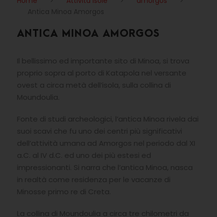
Home
>
Attività Isole
>
amorgos
>
Antica Minoa Amorgos
ANTICA MINOA AMORGOS
Il bellissimo ed importante sito di Minoa, si trova
proprio sopra al porto di Katapola nel versante
ovest a circa metà dell’isola, sulla collina di
Moundoulia.
Fonte di studi archeologici, l’antica Minoa rivela dai
suoi scavi che fu uno dei centri più significativi
dell’attività umana ad Amorgos nel periodo dal XI
a.C. al IV d.C. ed uno dei più estesi ed
impressionanti. Si narra che l’antica Minoa, nasca
in realtà come residenza per le vacanze di
Minosse primo re di Creta.
La collina di Moundoulia a circa tre chilometri da