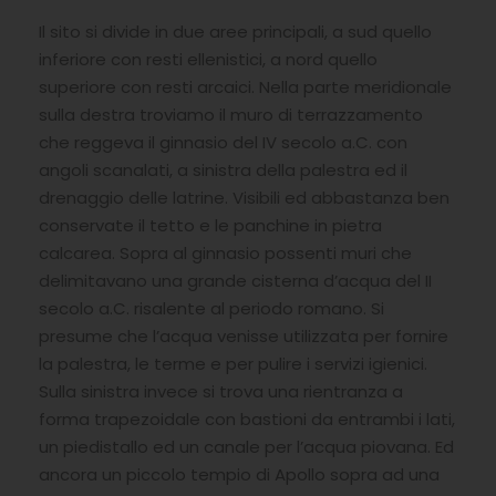
Il sito si divide in due aree principali, a sud quello
inferiore con resti ellenistici, a nord quello
superiore con resti arcaici. Nella parte meridionale
sulla destra troviamo il muro di terrazzamento
che reggeva il ginnasio del IV secolo a.C. con
angoli scanalati, a sinistra della palestra ed il
drenaggio delle latrine. Visibili ed abbastanza ben
conservate il tetto e le panchine in pietra
calcarea. Sopra al ginnasio possenti muri che
delimitavano una grande cisterna d’acqua del II
secolo a.C. risalente al periodo romano. Si
presume che l’acqua venisse utilizzata per fornire
la palestra, le terme e per pulire i servizi igienici.
Sulla sinistra invece si trova una rientranza a
forma trapezoidale con bastioni da entrambi i lati,
un piedistallo ed un canale per l’acqua piovana. Ed
ancora un piccolo tempio di Apollo sopra ad una