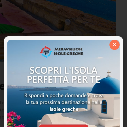
×
es
ud est dell’isola di Mykonos con una vista spettacolare
rietà che offre un ambiente per una vacanza da sogno.
ere sospesi sopra il mare con la baia ai vostri piedi