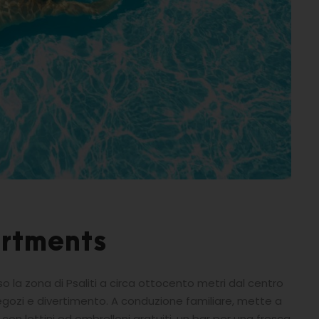
rtments
 la zona di Psaliti a circa ottocento metri dal centro
negozi e divertimento. A conduzione familiare, mette a
 con lettini ed ombrelloni gratuiti, un bar per una fresca