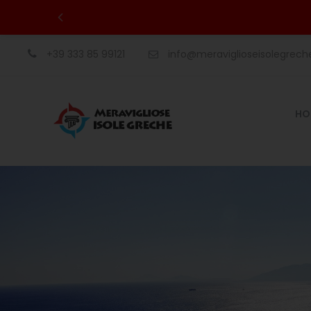
+39 333 85 99121
info@meraviglioseisolegrec
HO