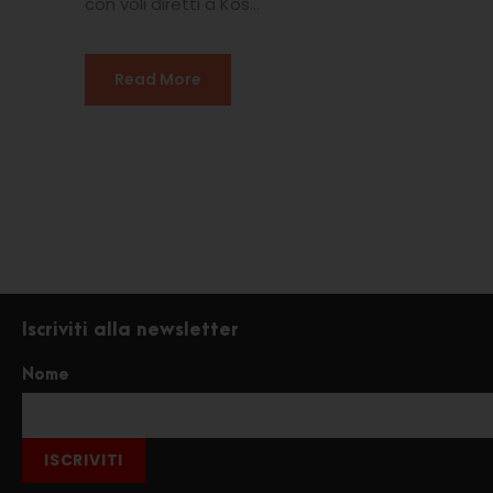
con voli diretti a Kos...
Read More
Iscriviti alla newsletter
Nome
ISCRIVITI