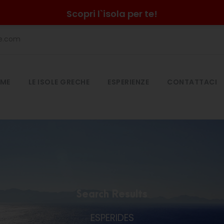
Scopri l`isola per te!
he.com
ME
LE ISOLE GRECHE
ESPERIENZE
CONTATTACI
Search Results
ESPERIDES